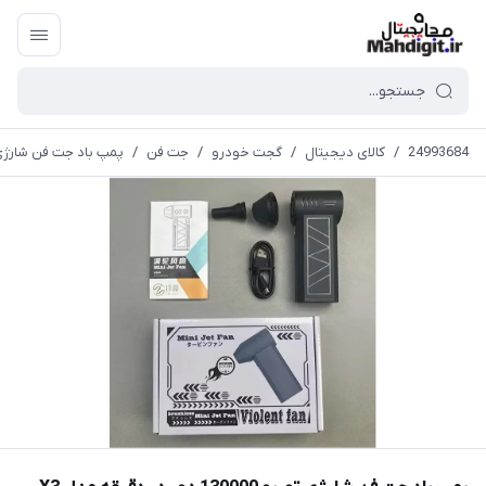
24993684
/
کالای دیجیتال
/
گجت خودرو
/
جت فن
/
پمپ باد جت فن شارژی توربو 130000 دور در