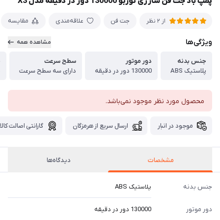
پمپ باد جت فن شارژی توربو 130000 دور در دقیقه مدل X3
جت فن
علاقه‌مندی
مقایسه
از 2 نظر
ویژگی‌ها
مشاهده همه
جنس بدنه
دور موتور
سطح سرعت
م
پلاستیک ABS
130000 دور در دقیقه
دارای سه سطح سرعت
s
محصول مورد نظر موجود نمی‌باشد.
موجود در انبار
ارسال سریع از هرمزگان
گارانتی اصالت کالا
مشخصات
دیدگاه‌ها
جنس بدنه
پلاستیک ABS
دور موتور
130000 دور در دقیقه