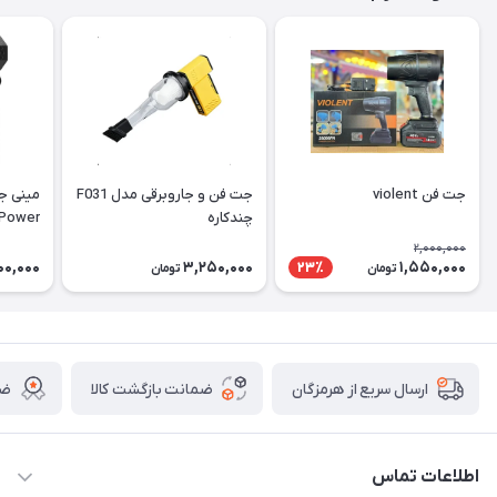
جت فن violent
جت فن و جاروبرقی مدل F031
مینی جت
چندکاره
per Power
2,000,000
00,000
3,250,000
1,550,000
23٪
تومان
تومان
ضمانت بازگشت کالا
ضم
ارسال سریع از هرمزگان
اطلاعات تماس