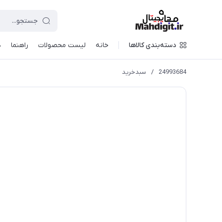
دسته‌بندی کالاها
خانه
لیست محصولات
راهنما
د
24993684
/
سبدخرید