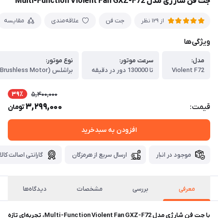
جت فن شارژی مدل Multi-Function Violent Fan GXZ-F72
جت فن
علاقه‌مندی
مقایسه
از 129 نظر
ویژگی‌ها
مدل:
سرعت موتور:
نوع موتور:
Violent F72
تا 130000 دور در دقیقه
براشلس (Brushless Motor)
39٪
5,400,000
3,299,000
قیمت:
تومان
افزودن به سبدخرید
موجود در انبار
ارسال سریع از هرمزگان
گارانتی اصالت کالا
معرفی
بررسی
مشخصات
دیدگاه‌ها
با جت فن شارژی مدل Multi-Function Violent Fan GXZ-F72، تجربه‌ای تازه