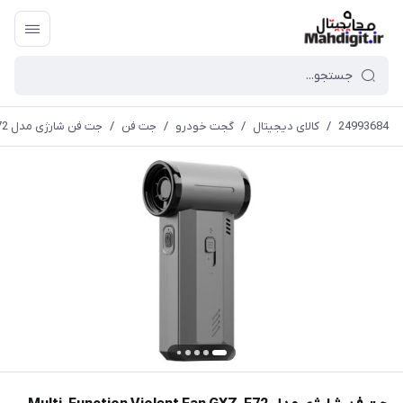
24993684
/
کالای دیجیتال
/
گجت خودرو
/
جت فن
/
جت فن شارژی مدل Multi-Function Violent Fan GXZ-F72