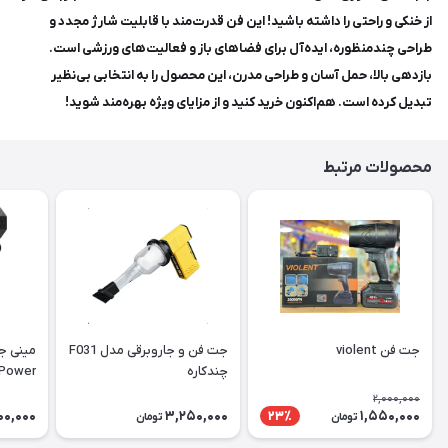
از خنکی و راحتی را داشته باشید! این فن قدرت‌مند با قابلیت شارژ مجدد و
طراحی چندمنظوره، ایده‌آل برای فضاهای باز و فعالیت‌های ورزشی است.
بازدهی بالا، حمل آسان و طراحی مدرن، این محصول را به انتخابی بی‌نظیر
تبدیل کرده است. هم‌اکنون خرید کنید و از مزایای ویژه بهره‌مند شوید!
محصولات مرتبط
جت فن violent
جت فن و جاروبرقی مدل F031
مینی جت
چندکاره
per Power
2,000,000
00,000
3,250,000
1,550,000
23٪
تومان
تومان