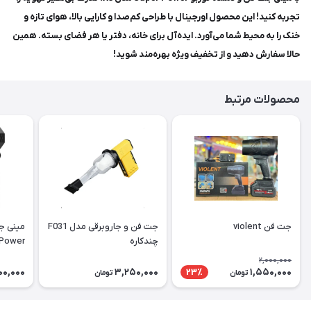
تجربه کنید! این محصول اورجینال با طراحی کم‌صدا و کارایی بالا، هوای تازه و
خنک را به محیط شما می‌آورد. ایده‌آل برای خانه، دفتر یا هر فضای بسته. همین
حالا سفارش دهید و از تخفیف ویژه بهره‌مند شوید!
محصولات مرتبط
جت فن violent
جت فن و جاروبرقی مدل F031
مینی جت
چندکاره
per Power
2,000,000
00,000
3,250,000
1,550,000
23٪
تومان
تومان