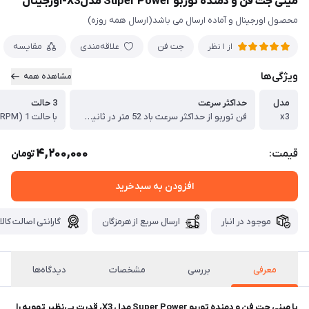
مینی جت فن و دمنده توربو Super Power مدلX3-اورجینال
محصول اورجینال و آماده ارسال می باشد(ارسال همه روزه)
جت فن
علاقه‌مندی
مقایسه
از 1 نظر
ویژگی‌ها
مشاهده همه
مدل
حداکثر سرعت
3 حالت
x3
فن توربو از حداکثر سرعت باد 52 متر در ثانیه پشتیبانی می کند، ، 130000 RPM
4,200,000
قیمت:
تومان
افزودن به سبدخرید
موجود در انبار
ارسال سریع از هرمزگان
گارانتی اصالت کالا
معرفی
بررسی
مشخصات
دیدگاه‌ها
با مینی جت فن و دمنده توربو Super Power مدل X3، قدرت بی‌نظیر تهویه را