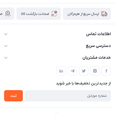
ضمانت بازگشت کالا
ضم
ارسال سریع از هرمزگان
اطلاعات تماس
09170079505
دسترسی سریع
info@mahdigit.ir
حساب کاربری
خدمات مشتریان
هرمزگان-شهر بندرخمیر-دهستان رودبار
مجله فروشگاه
قوانین و مقررات
لیست محصولات
حریم خصوصی
درباره ما
از جدید‌ترین تخفیف‌ها با‌ خبر شوید
راهنما
تماس با ما
ثبت