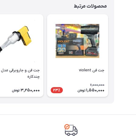
محصولات مرتبط
جت فن violent
چندکاره
2,000,000
3,250,000
1,550,000
23٪
تومان
تومان