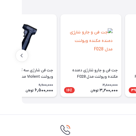
جت فن و جارو شارژی دمنده
جت فن شارژی سه کاره برند
مکنده ویولنت مدل F028
ویولنت Violent مدل 01
9,900,000
3,800,000
6,500,000
3,200,000
35٪
16٪
39
تومان
تومان