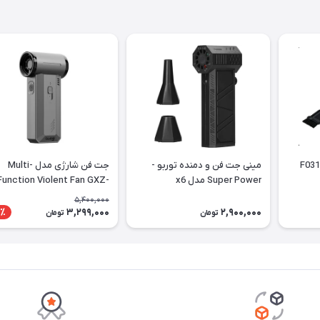
جت فن و جاروبرقی مدل F031
مینی جت فن و دمنده توربو -
جت فن شارژی مدل Multi-
Super Power مدل x6
Function Violent Fan GXZ-
F72
5,400,000
3,299,000
2,900,000
٪
تومان
تومان