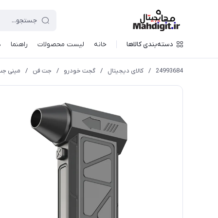
دسته‌بندی کالاها
خانه
لیست محصولات
راهنما
د
24993684
/
کالای دیجیتال
/
گجت خودرو
/
جت فن
/
مینی جت فن