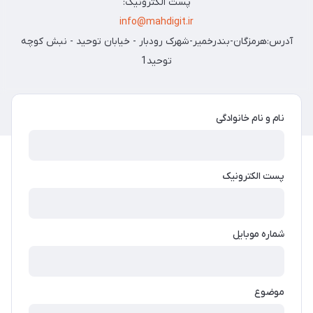
پست الکترونیک:
info@mahdigit.ir
آدرس:هرمزگان-بندرخمیر-شهرک رودبار - خیابان توحید - نبش کوچه
توحید1
نام و نام خانوادگی
پست الکترونیک
شماره موبایل
موضوع