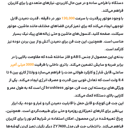
دستگاه با طراحی ساده و در عین حال کاربردی، نیازهای متعددی را برای کاربران
فراهم می‌کند.
با وجود موتور پرقدرت با سرعت
130,000
دور در دقیقه ، قدرت دمیدن قابل
توجهی ایجاد می‌کند که برای تمیز کردن فضاهای مختلف مانند ماشین، موتور
سیکلت، صفحه کلید، کنسول‌های ماشین و حتی زباله‌های پیک نیک بسیار
مناسب است. همچنین، این جت فن برای دمیدن آتش و از بین بردن دوده نیز
کارآمد است.
بدنه‌ی این محصول از جنس ABS و فلز ساخته شده که مقاومت بالایی را در
برابر ضربه و سایش تضمین می‌کند. باتری داخلی با ظرفیت
3000 میلی آمپر
ساعتی،قابل شارژ و کارکرد طولانی مدت را فراهم می‌سازد و ولتاژ کاری بین 6 تا
8.4 ولت است که تعادل خوبی بین قدرت و مصرف انرژی ایجاد می‌کند. یکی از
ویژگی‌های برجسته این جت فن، موتور brushless آن است که به طول عمر و
کارایی بالای دستگاه کمک می‌کند.
این جت فن کوچک و قابل حمل با قابلیت دمیدن گرد و غبار و دوده، یک ابزار
بی‌نظیر برای کارهای تمیزکاری روزمره و حتی برای طبیعت‌گردی است. همچنین،
چراغ تعبیه‌شده در این محصول، امکان استفاده در شرایط کم‌ نور را برای کاربران
فراهم می‌کند. با انتخاب جت فن مدل ZY7400 دیگر نگران تمیز کردن گوشه‌ها