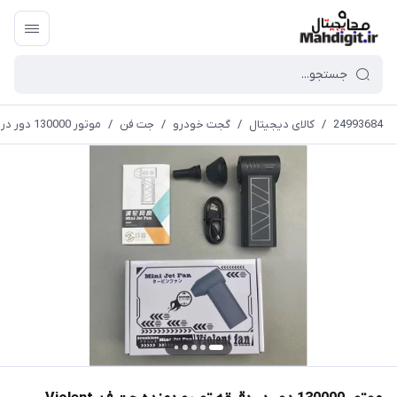
24993684
/
کالای دیجیتال
/
گجت خودرو
/
جت فن
/
موتور 130000 دور در دقیقه توربو دمنده جت فن Violent Turbofan Brushless USB شارژی