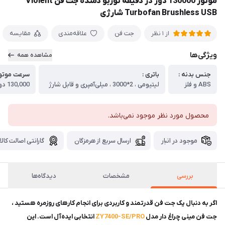
موتور 130000 دور در دقیقه توربو دمنده جت فن Violent
Turbofan Brushless USB شارژی
جت فن
علاقه‌مندی
مقایسه
از 1 نظر
ویژگی‌ها
مشاهده همه
جنس بدنه :
باتری :
سرعت موتور
ABS و فلز
لیتیومی ، 2*3000 ، میلی‌آمپری و قابل شارژ
130,000 دور در دقیقه
محصول مورد نظر موجود نمی‌باشد.
موجود در انبار
ارسال سریع از هرمزگان
گارانتی اصالت کالا
بررسی
مشخصات
دیدگاه‌ها
اگر به دنبال یک جت فن قدرتمند و کاربردی برای انجام کارهای روزمره هستید ،
جت فن مینی چراغ دار مدل
ZY7400-SE/PRO
انتخابی ایده‌آل است. این