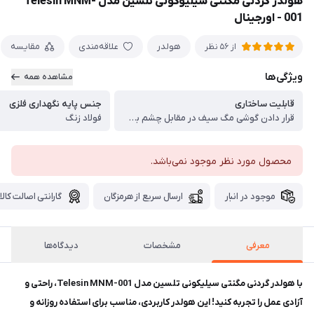
هولدر گردنی مگنتی سیلیوکونی تلسین مدل Telesin MNM-
001 - اورجینال
هولدر
علاقه‌مندی
مقایسه
از 56 نظر
ویژگی‌ها
مشاهده همه
قابلیت ساختاری
جنس پایه نگهداری فلزی
قرار دادن گوشی مگ سیف در مقابل چشم به حالتی که هر دو دست آزاد
فولاد زنگ
محصول مورد نظر موجود نمی‌باشد.
موجود در انبار
ارسال سریع از هرمزگان
گارانتی اصالت کالا
معرفی
مشخصات
دیدگاه‌ها
با هولدر گردنی مگنتی سیلیکونی تلسین مدل Telesin MNM-001، راحتی و
آزادی عمل را تجربه کنید! این هولدر کاربردی، مناسب برای استفاده روزانه و