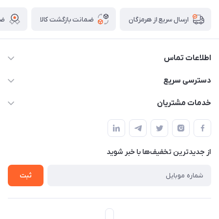
ضمانت بازگشت کالا
ضم
ارسال سریع از هرمزگان
اطلاعات تماس
09170079505
دسترسی سریع
info@mahdigit.ir
حساب کاربری
خدمات مشتریان
هرمزگان-شهر بندرخمیر-دهستان رودبار
مجله فروشگاه
قوانین و مقررات
لیست محصولات
حریم خصوصی
درباره ما
از جدید‌ترین تخفیف‌ها با‌ خبر شوید
راهنما
تماس با ما
ثبت