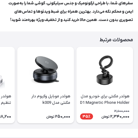
سفرهای شما، با طراحی ارگونومیک و جنس سیلیکونی، گوشی شما را به‌صورت
ایمن و محکم نگه می‌دارد. بهترین همراه برای ضبط ویدئوها و تماس‌های
تصویری بدون دست. همین حالا خرید کنید و از تخفیف ویژه بهره‌مند شوید!
محصولات مرتبط
هولدر مگنتی برای خودرو مدل
هولدر موبایل وکیوم دار
هولدر م
D1 Magnetic Phone Holder
مگنتی مدل k009
تنظیم د
3,600,000
98,200
250,000
2,340,000
35٪
تومان
تومان