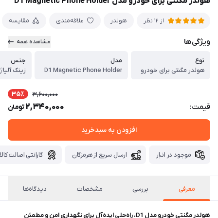
هولدر مگنتی برای خودرو مدل D1 Magnetic Phone Holder
هولدر
علاقه‌مندی
مقایسه
از 12 نظر
ویژگی‌ها
مشاهده همه
نوع
مدل
جنس
هولدر مگنتی برای خودرو
D1 Magnetic Phone Holder
زینک آلیاژ + 
35٪
3,600,000
2,340,000
قیمت:
تومان
افزودن به سبدخرید
موجود در انبار
ارسال سریع از هرمزگان
گارانتی اصالت کالا
معرفی
بررسی
مشخصات
دیدگاه‌ها
هولدر مگنتی خودرو مدل D1، راه‌حلی ایده‌آل برای نگهداری امن و مطمئن