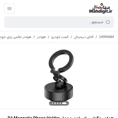
24993684
/
کالای دیجیتال
/
گجت خودرو
/
هولدر
/
هولدر مگنتی برای خودرو مدل hone Holder