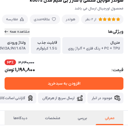
هولدر موبایل مکشی با شارژ بی سیم مدل k007s
محصول اورجینال ارسال می باشد
هولدر
علاقه‌مندی
مقایسه
از 2 نظر
ویژگی‌ها
مشاهده همه
متریال
قابلیت جذب
ولتاژ ورودی
PC + TPU + رنگ فلزی + آلیاژ روی
تا 1.5 کیلوگرم
5V/2A,9V/1.67A
63٪
3,240,000
1,198,800
قیمت:
تومان
افزودن به سبدخرید
موجود در انبار
ارسال سریع از هرمزگان
گارانتی اصالت کالا
معرفی
بررسی
مشخصات
دیدگاه‌ها