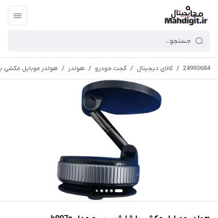
24993684
/
کالای دیجیتال
/
گجت خودرو
/
هولدر
/
هولدر موبایل مکشی با شا