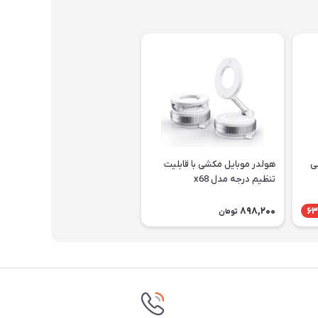
ی
هولدر موبایل مکشی با قابلیت
تنظیم درجه مدل x68
898,200
63
تومان