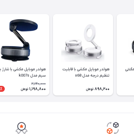
مگنتی
هولدر موبایل مکشی با قابلیت
هولدر موبایل مکشی با شارژ ب
تنظیم درجه مدل x68
سیم مدل k007s
3,240,000
1,198,800
898,200
٪
تومان
تومان