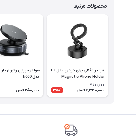
محصولات مرتبط
هولدر مگنتی برای خودرو مدل D1
هولدر موبایل وکیوم دار 
Magnetic Phone Holder
مدل k009
3,600,000
250,000
2,340,000
35٪
تومان
تومان