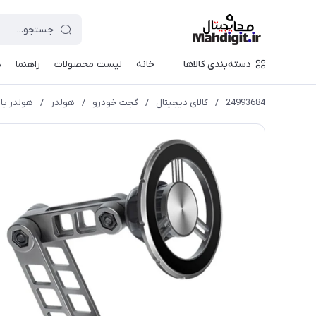
دسته‌بندی کالاها
خانه
لیست محصولات
راهنما
د
24993684
/
کالای دیجیتال
/
گجت خودرو
/
هولدر
/
هولدر یا 