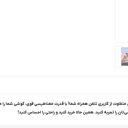
دارنده گوشی مگنتی مگ سیف مدل G198، تجربه‌ای متفاوت از کاربری تلفن همراه شما! با قدرت مغناطیس
ان را تجربه کنید. همین حالا خرید کنید و راحتی را احساس کنید!