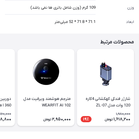
وزن
109 گرم (وزن شامل باتری ها نمی باشد)
ابعاد
71.1 * 71.8 * 52 میلی‌متر
محصولات مرتبط
شارژر فندکی کهکشانی 4کاره
مترجم هوشمند ویرفیت مدل
دوربین
120 وات مدل ZL-07
WEARFIT AI 102
60
orama
,160,000
1,980,000
78,800
2,950,000
1,618,200
19٪
تومان
تومان