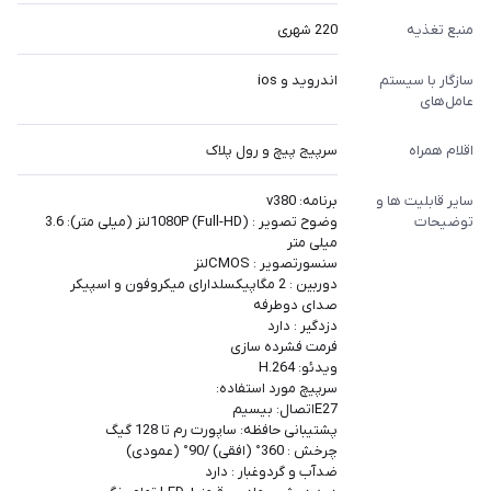
منبع تغذیه
220 شهری
سازگار با سیستم‌
اندروید و ios
عامل‌های
اقلام همراه
سرپیج پیچ و رول پلاک
سایر قابلیت ها و
برنامه: v380
توضیحات
وضوح تصویر : 1080P (Full-HD)لنز (میلی متر): 3.6
میلی متر
سنسورتصویر : CMOSلنز
دوربین : 2 مگاپیکسلدارای میکروفون و اسپیکر
صدای دوطرفه
دزدگیر : دارد
فرمت فشرده سازی
ویدئو: H.264
سرپیچ مورد استفاده:
E27اتصال: بیسیم
پشتیبانی حافظه: ساپورت رم تا 128 گیگ
چرخش : 360° (افقی) /90° (عمودی)
ضدآب و گردوغبار : دارد