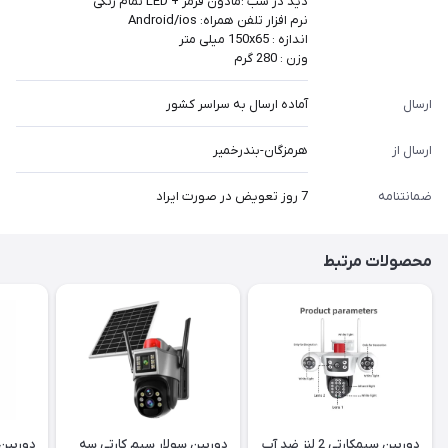
دید در شب :مادون قرمز + LED تمام رنگی
نرم افزار تلفن همراه: Android/ios
اندازه : 150x65 میلی متر
وزن : 280 گرم
ارسال
آماده ارسال به سراسر کشور
ارسال از
هرمزگان-بندرخمیر
ضمانتنامه
7 روز تعویض در صورت ایراد
محصولات مرتبط
دوربین سیمکارتی 2 لنز ضد آب
دوربین سولار سیم کارتی سه