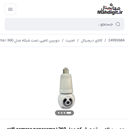
24993684
/
کالای دیجیتال
/
امنیت
/
دوربین لامپی تحت شبکه مدل 360 ا wifi camera panorama