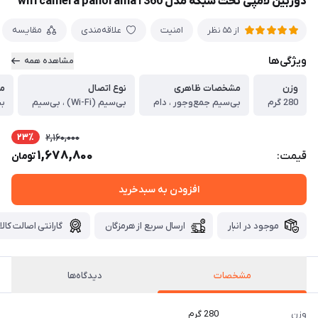
دوربین لامپی تحت شبکه مدل 360 ا wifi camera panorama
امنیت
علاقه‌مندی
مقایسه
از 55 نظر
ویژگی‌ها
مشاهده همه
وزن
مشخصات ظاهری
نوع اتصال
م
280 گرم
بی‌سیم جمع‌وجور ، دام
بی‌سیم (Wi-Fi) ، بی‌سیم
ب
23٪
2,160,000
1,678,800
قیمت:
تومان
افزودن به سبدخرید
موجود در انبار
ارسال سریع از هرمزگان
گارانتی اصالت کالا
مشخصات
دیدگاه‌ها
وزن
280 گرم