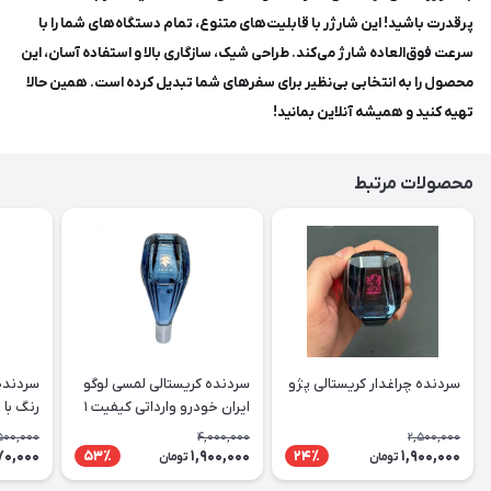
پرقدرت باشید! این شارژر با قابلیت‌های متنوع، تمام دستگاه‌های شما را با
سرعت فوق‌العاده شارژ می‌کند. طراحی شیک، سازگاری بالا و استفاده آسان، این
محصول را به انتخابی بی‌نظیر برای سفرهای شما تبدیل کرده است. همین حالا
تهیه کنید و همیشه آنلاین بمانید!
محصولات مرتبط
سردنده چراغدار کریستالی پژو
سردنده کریستالی لمسی لوگو
ایران خودرو وارداتی کیفیت ۱
رنگ با 
500,000
4,000,000
2,500,000
70,000
1,900,000
1,900,000
53٪
24٪
تومان
تومان