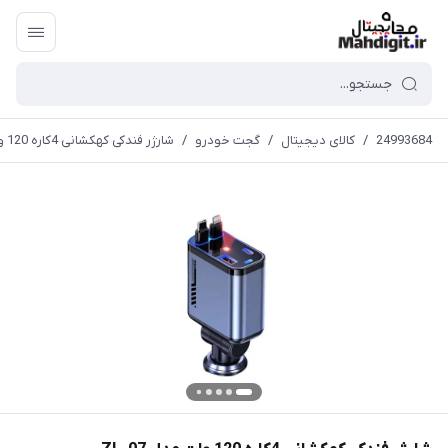
24993684
/
کالای دیجیتال
/
گجت خودرو
/
شارژر فندکی کهکشانی 4کاره 120 وات مدل ZL-07