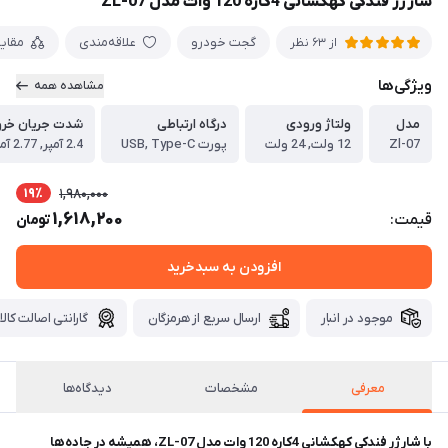
شارژر فندکی کهکشانی 4کاره 120 وات مدل ZL-07
گجت خودرو
علاقه‌مندی
مقای
از 63 نظر
ویژگی‌ها
مشاهده همه
مدل
ولتاژ ورودی
درگاه ارتباطی
شدت جریان خر
Zl-07
12 ولت, 24 ولت
پورت USB, Type-C
2.4 آمپر, 2.77 آمپر, 3 آمپر
19٪
1,980,000
1,618,200
قیمت:
تومان
افزودن به سبدخرید
موجود در انبار
ارسال سریع از هرمزگان
گارانتی اصالت کالا
معرفی
مشخصات
دیدگاه‌ها
با شارژر فندکی کهکشانی 4کاره 120 وات مدل ZL-07، همیشه در جاده‌ها