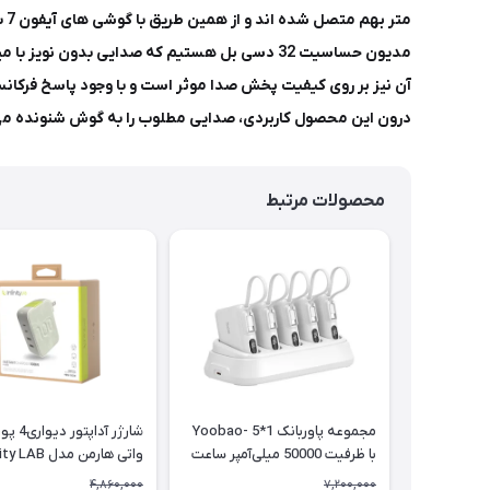
مت
درون این محصول کاربردی، صدایی مطلوب را به گوش شنونده می ر
محصولات مرتبط
مجموعه پاوربانک Yoobao- 5*1
با ظرفیت 50000 میلی‌آمپر ساعت
واتی هارمن مدل Infinity LAB
4,860,000
7,200,000