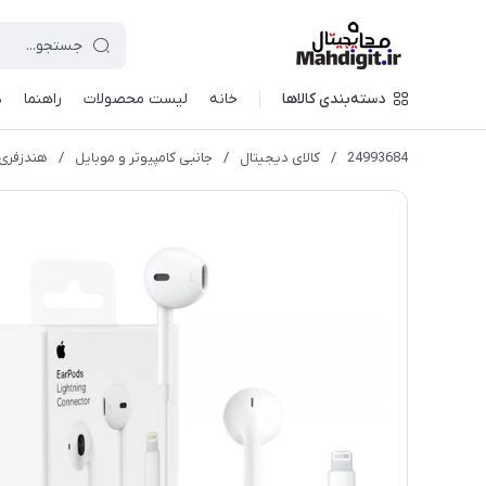
دسته‌بندی کالاها
خانه
لیست محصولات
راهنما
د
24993684
/
کالای دیجیتال
/
جانبی کامپیوتر و موبایل
/
هندزفری اپل مدل EarPods با کانکتور لایتنینگ