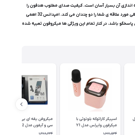
عالیت آن ها آغاز می شود و راه اندازی آن بسیار آسان است. کیفیت صدای مطلوب هدفون را
مدیون حساسیت 32 دسی بل هستیم که صدایی بدون نویز با میزان وضوح بالا را به گوش کاربر می رساند و لذت گوش سپردن به صدای موسیقی مورد علاقه ی شما را دو چندان می کند. امپدانس 32 اهمی
انسته نیاز کاربران را در هر محدوده ای پاسخگو باشد. در کنار تمام این ویژگی ها میکروفون تعبیه شده
ل
اسپیکر کارائوکه بلوتوثی با
میکروفن یقه ای بی سیم تایپ
میکرفون وایرلس مدل Y1
سی و آیفون مدل K9 (2فرستنده)
1,278,234
1,671,534