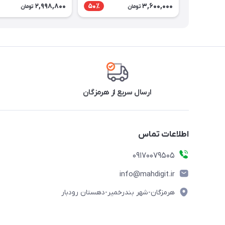
2,998,800
3,600,000
50٪
تومان
تومان
ارسال سریع از هرمزگان
اطلاعات تماس
09170079505
info@mahdigit.ir
هرمزگان-شهر بندرخمیر-دهستان رودبار