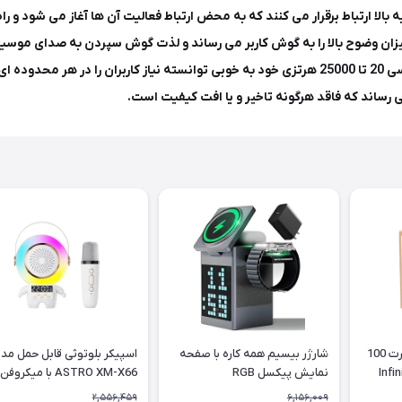
ر بهم متصل شده اند و از همین طریق با گوشی های آیفون 7 به بالا ارتباط برقرار می کنند که به محض ارتباط ف
آن نیز بر روی کیفیت پخش صدا موثر است و با وجود پاسخ فرکانسی 20 تا 25000 هرتزی خود به خوبی تو
ساند که فاقد هرگونه تاخیر و یا افت کیفیت است.
شارژر آداپتور دیواری4 پورت 100
شارژر بیسیم همه کاره با صفحه
اسپیکر بلوتوثی قابل حمل مد
نمایش پیکسل RGB
ASTRO XM-X66 با میکروفن
2,556,459
6,156,009