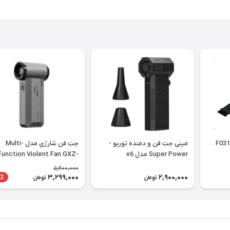
جت فن و جاروبرقی مدل F031
مینی جت فن و دمنده توربو -
جت فن شارژی مدل Multi-
Super Power مدل x6
Function Violent Fan GXZ-
F72
5,400,000
3,299,000
2,900,000
٪
تومان
تومان