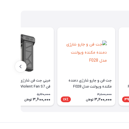
جت فن و جارو شارژی دمنده
مینی جت فن شارژی توربو ویولت
مکنده ویولنت مدل F028
فن Violent Fan S7
5,220,000
3,800,000
3,600,000
3,200,000
32٪
16٪
39
تومان
تومان