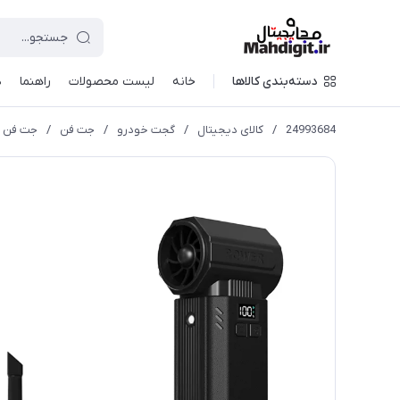
دسته‌بندی کالاها
خانه
لیست محصولات
راهنما
د
24993684
/
کالای دیجیتال
/
گجت خودرو
/
جت فن
/
جت فن و ج