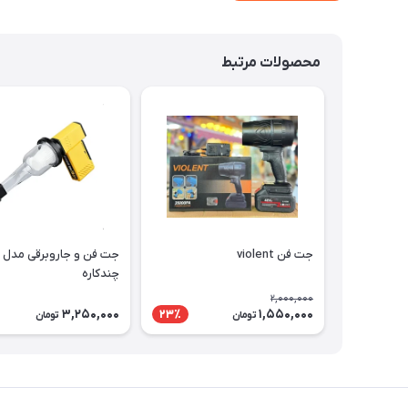
محصولات مرتبط
جت فن violent
چندکاره
2,000,000
3,250,000
1,550,000
23٪
تومان
تومان