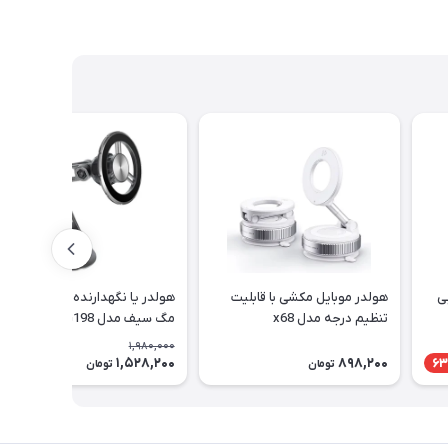
ی
هولدر موبایل مکشی با قابلیت
هولدر یا نگهدارنده گوشی مگنتی
تنظیم درجه مدل x68
مگ سیف مدل G198
1,980,000
1,528,200
898,200
23٪
63
تومان
تومان