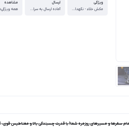
ويژگی
ارسال
مشاهده
مکش خلاء - نگهدارنده تلفن - طراحی نوآورانه - نیروی مغناطیسی فوق العاده
آماده ارسال به سراسر کشور
همه ویژگی‌ه
ل K007، همراهی ایده‌آل برای تمام سفرها و مسیرهای روزمره شما! با قدرت چسبندگی بالا 