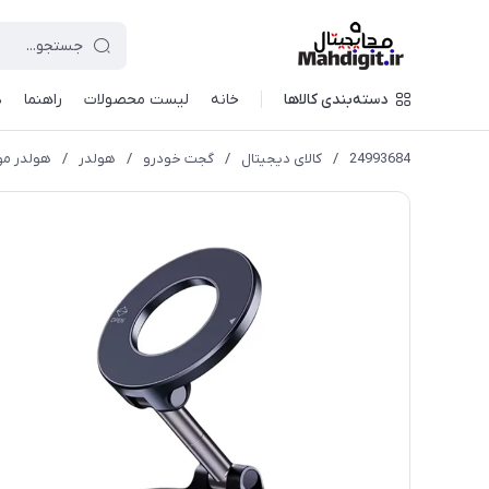
دسته‌بندی کالاها
خانه
لیست محصولات
راهنما
د
24993684
/
کالای دیجیتال
/
گجت خودرو
/
هولدر
/
هولدر موب