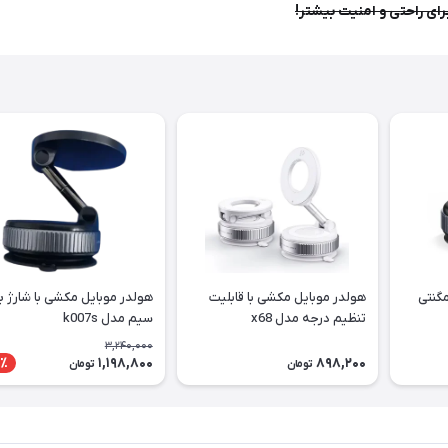
ای راحتی و امنیت بیشتر!
مگنتی
هولدر موبایل مکشی با قابلیت
هولدر موبایل مکشی با شارژ ب
تنظیم درجه مدل x68
سیم مدل k007s
3,240,000
1,198,800
898,200
٪
تومان
تومان