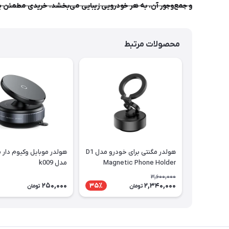
و جمع‌وجور آن، به هر خودرویی زیبایی می‌بخشد. خریدی مطمئن بر
محصولات مرتبط
هولدر مگنتی برای خودرو مدل D1
هولدر موبایل وکیوم دار 
Magnetic Phone Holder
مدل k009
3,600,000
250,000
2,340,000
35٪
تومان
تومان