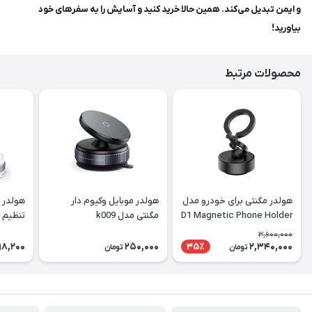
و ایمن تبدیل می‌کند. همین حالا خرید کنید و آسایش را به سفرهای خود
بیاورید!
محصولات مرتبط
هولدر مگنتی برای خودرو مدل
هولدر موبایل وکیوم دار
هولدر م
D1 Magnetic Phone Holder
مگنتی مدل k009
تنظیم د
3,600,000
98,200
250,000
2,340,000
35٪
تومان
تومان