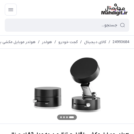
24993684
/
کالای دیجیتال
/
گجت خودرو
/
هولدر
/
هولدر موبایل مکشی با قابلی