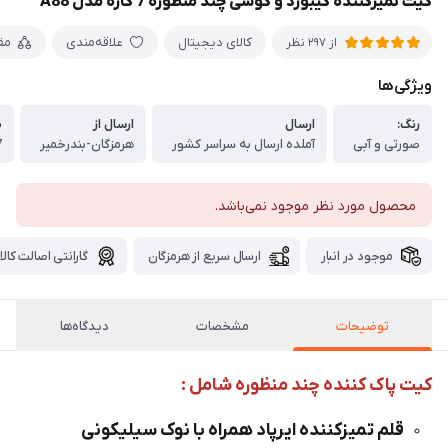
کیت تمیزکننده کیبورد و گوشی چند منظوره 7 کاره مدل A88
کالای دیجیتال
علاقه‌مندی
مق
از 297 نظر
ویژگی‌ها
رنگ:
ارسال
ارسال از
ض
صورتی و آبی
آملده ارسال به سراسر کشور
هرمزگان-بندرخمیر
7 روز تع
محصول مورد نظر موجود نمی‌باشد.
موجود در انبار
ارسال سریع از هرمزگان
گارانتی اصالت کالا
توضیحات
مشخصات
دیدگاه‌ها
کیت پاک کننده چند منظوره شامل :
قلم تمیزکننده ایرپاد همراه با نوک سیلیکونی