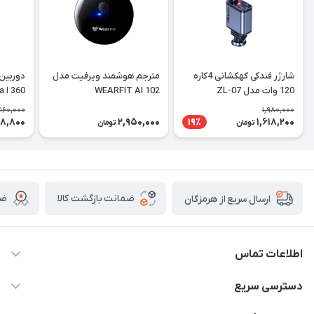
شارژر فندکی کهکشانی 4کاره
مترجم هوشمند ویرفیت مدل
دوربین
120 وات مدل ZL-07
WEARFIT AI 102
60
orama
,160,000
1,980,000
78,800
2,950,000
1,618,200
19٪
تومان
تومان
ضمانت بازگشت کالا
ضم
ارسال سریع از هرمزگان
اطلاعات تماس
09170079505
دسترسی سریع
info@mahdigit.ir
حساب کاربری