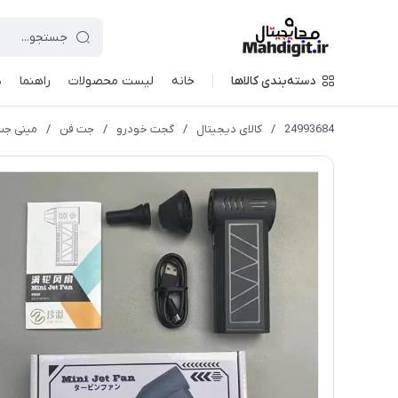
دسته‌بندی کالاها
خانه
لیست محصولات
راهنما
د
24993684
/
کالای دیجیتال
/
گجت خودرو
/
جت فن
/
مینی جت فن 