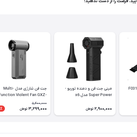
جت فن و جاروبرقی مدل F031
مینی جت فن و دمنده توربو -
جت فن شارژی مدل Multi-
Super Power مدل x6
Function Violent Fan GXZ-
F72
5,400,000
3,299,000
2,900,000
٪
تومان
تومان