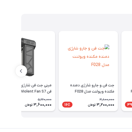
جت فن و جارو شارژی دمنده
مینی جت فن شارژی توربو ویولت
مکنده ویولنت مدل F028
فن Violent Fan S7
5,220,000
3,800,000
3,600,000
3,200,000
32٪
16٪
39
تومان
تومان