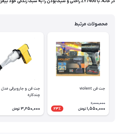
در خانه، با ZY7400 راحتی و شیک‌بودن را به سبک زندگی خود بیفزایید. فرصت را از دست ندهید!
محصولات مرتبط
جت فن violent
چندکاره
2,000,000
3,250,000
1,550,000
23٪
تومان
تومان