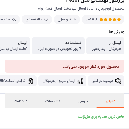
پرژکتور کهکشانی مدل TKQ01
محصول اورجینال و آماده ارسال می باشد(ارسال همه روزه)
خانه و منزل
علاقه‌مندی
مقایس
از 11 نظر
ویژگی‌ها
ارسال از
ضمانتنامه
ارسال
هرمزگان - بندرخمیر
7 روز تعویض در صورت ایراد
آماده ارسال به سر
محصول مورد نظر موجود نمی‌باشد.
موجود در انبار
ارسال سریع از هرمزگان
گارانتی اصالت کالا
معرفی
بررسی
مشخصات
دیدگاه‌ها
خاص ترین هدیه برای عزیزانت