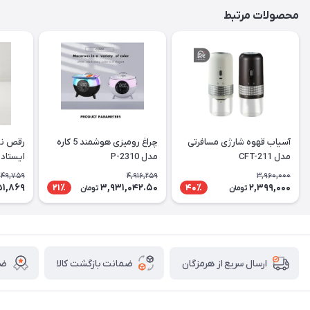
محصولات مرتبط
آسیاب قهوه شارژی مسافرتی
چراغ رومیزی هوشمند 5 کاره
رقص نور
مدل CFT-211
مدل P-2310
ایستاده
949,759
4,916,259
3,960,000
51,869
3,931,042.50
2,399,000
21٪
40٪
تومان
تومان
ضمانت بازگشت کالا
ضم
ارسال سریع از هرمزگان