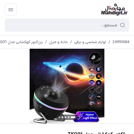
24993684
/
لوازم شخصی و برقی
/
خانه و منزل
/
پرژکتور کهکشانی مدل TKQ01