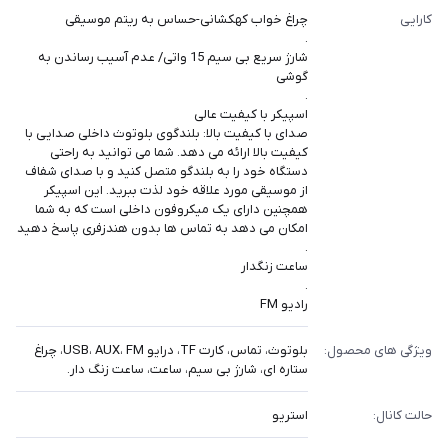
کارایی
چراغ خواب کهکشانی-حساس به ریتم موسیقی
.
شارژ سریع بی سیم 15 واتی/ عدم آسیب رساندن به
گوشی
.
اسپیکر با کیفیت عالی
صدای با کیفیت بالا: بلندگوی بلوتوث داخلی صدایی با
کیفیت بالا ارائه می دهد. شما می توانید به راحتی
دستگاه خود را به بلندگو متصل کنید و با صدای شفاف
از موسیقی مورد علاقه خود لذت ببرید. این اسپیکر
همچنین دارای یک میکروفون داخلی است که به شما
امکان می دهد به تماس ها بدون هندزفری پاسخ دهید
.
ساعت زنگدار
.
رادیو FM
ویژگی های محصول:
بلوتوث، تماس، کارت TF، درایو USB، AUX، FM، چراغ
ستاره ای، شارژ بی سیم، ساعت، ساعت زنگ دار.
حالت کانال:
استریو