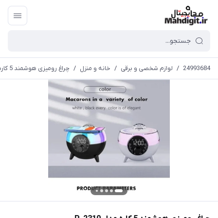
24993684
/
لوازم شخصی و برقی
/
خانه و منزل
/
چراغ رومیزی هوشمند 5 کاره مدل P-2310