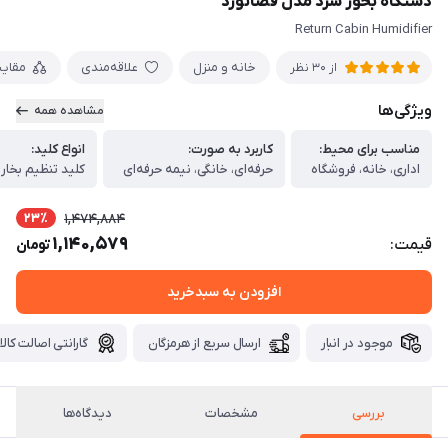
دستگاه بخور سرد مدل فضانورد
Return Cabin Humidifier
خانه و منزل
علاقه‌مندی
مقای
از 30 نظر
ویژگی‌ها
مشاهده همه
مناسب برای محیط:
کاربرد به صورت:
انواع کلید:
اداری، خانه، فروشگاه
حرفه‌ای، خانگی، نیمه حرفه‌ای
کلید تنظیم بخار
23٪
1,474,884
1,140,579
قیمت:
تومان
افزودن به سبدخرید
موجود در انبار
ارسال سریع از هرمزگان
گارانتی اصالت کالا
بررسی
مشخصات
دیدگاه‌ها