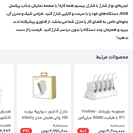
تجربه‌ای نو از شارژ با شارژر بیسیم همه کاره! با صفحه نمایش جذاب پیکسل
RGB، دستگاه‌های خود را با سرعت و کارایی شارژ کنید. طراحی شیک و مدرن آن،
جلوه‌ای خاص به فضای کار یا منزل شما می‌بخشد. از فناوری پیشرفته لذت
ببرید و همزمان چند دستگاه را بدون دردسر شارژ کنید. فرصت را از دست
ندهید!
محصولات مرتبط
مجموعه پاوربانک Yoobao-
شارژر آداپتور دیواری4 پورت
5*1 با ظرفیت 50000 میلی‌آمپر
100 واتی هارمن مدل Infinity
کانکتور
ساعت
LAB
phones
,278,234
4,860,000
7,200,000
nector
2,676
2,998,800
3,600,000
39٪
50٪
تومان
تومان