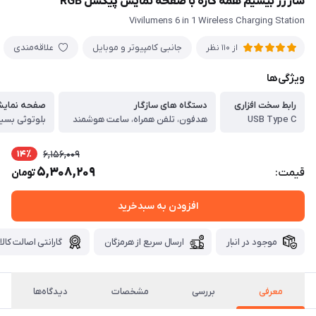
شارژر بیسیم همه کاره با صفحه نمایش پیکسل RGB
Vivilumens 6 in 1 Wireless Charging Station
جانبی کامپیوتر و موبایل
علاقه‌مندی
از 110 نظر
ویژگی‌ها
رابط سخت افزاری
دستگاه های سازگار
صفحه نمایش
USB Type C
هدفون، تلفن همراه، ساعت هوشمند
بلوتوثی بسیا
14٪
6,156,009
5,308,209
قیمت:
تومان
افزودن به سبدخرید
موجود در انبار
ارسال سریع از هرمزگان
گارانتی اصالت کالا
معرفی
بررسی
مشخصات
دیدگاه‌ها