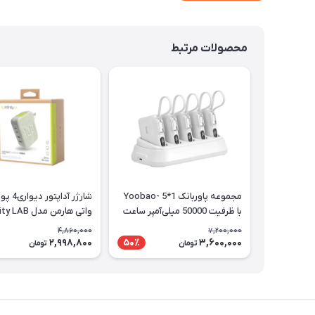
محصولات مرتبط
مجموعه پاوربانک Yoobao- 5*1
با ظرفیت 50000 میلی‌آمپر ساعت
واتی هارمن مدل Infinity LAB
4,860,000
7,200,000
2,998,800
3,600,000
50٪
تومان
تومان