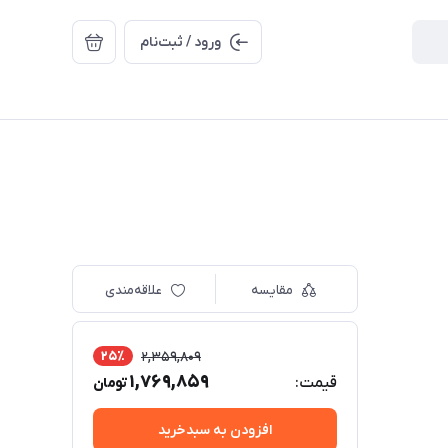
ورود / ثبت‌نام
مقایسه
علاقه‌مندی
25٪
2,359,809
1,769,859
قیمت:
تومان
افزودن به سبدخرید