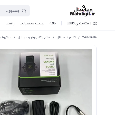
دسته‌بندی کالاها
خانه
لیست محصولات
راهنما
د
24993684
/
کالای دیجیتال
/
جانبی کامپیوتر و موبایل
/
میکروفون مد