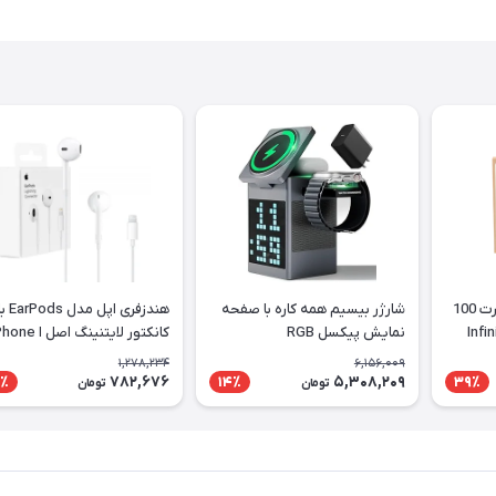
شارژر آداپتور دیواری4 پورت 100
شارژر بیسیم همه کاره با صفحه
هندزفری اپل مدل rPods
نمایش پیکسل RGB
کانکتور لایتنینگ اصل ا 
ed Headphones Lightning
1,278,234
6,156,009
Connector
782,676
5,308,209
٪
14٪
39٪
تومان
تومان