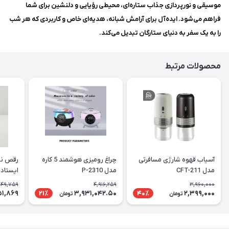
موسیقی و نورپردازی جذاب ستاره‌ای، محیطی رؤیایی و دلنشین برای شما
فراهم می‌شود. ایده‌آل برای آرامش شبانه، هدیه‌ای خاص و کاربردی که هر شب
را به یک سفر به دنیای ستارگان تبدیل می‌کند.
محصولات مرتبط
آسیاب قهوه شارژی مسافرتی
چراغ رومیزی هوشمند 5 کاره
رقص نور
مدل CFT-211
مدل P-2310
ایستاده
949,759
4,916,259
3,960,000
51,869
3,931,042.50
2,399,000
21٪
40٪
تومان
تومان