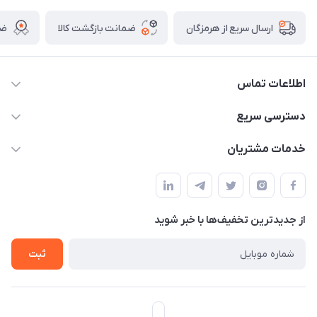
ضمانت بازگشت کالا
ضم
ارسال سریع از هرمزگان
اطلاعات تماس
09170079505
دسترسی سریع
info@mahdigit.ir
حساب کاربری
خدمات مشتریان
هرمزگان-شهر بندرخمیر-دهستان رودبار
مجله فروشگاه
قوانین و مقررات
لیست محصولات
حریم خصوصی
درباره ما
از جدید‌ترین تخفیف‌ها با‌ خبر شوید
راهنما
تماس با ما
ثبت