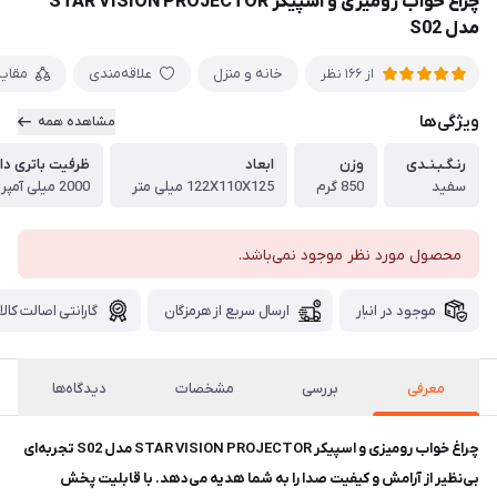
چراغ خواب رومیزی و اسپیکر STAR VISION PROJECTOR
مدل S02
خانه و منزل
علاقه‌مندی
مقای
از 166 نظر
ویژگی‌ها
مشاهده همه
رنـگـبـنـدی
وزن
ابعاد
ظرفیت باتری دا
سفید
850 گرم
122X110X125 میلی متر
2000 میلی آمپر
محصول مورد نظر موجود نمی‌باشد.
موجود در انبار
ارسال سریع از هرمزگان
گارانتی اصالت کالا
معرفی
بررسی
مشخصات
دیدگاه‌ها
چراغ خواب رومیزی و اسپیکر STAR VISION PROJECTOR مدل S02 تجربه‌ای
بی‌نظیر از آرامش و کیفیت صدا را به شما هدیه می‌دهد. با قابلیت پخش