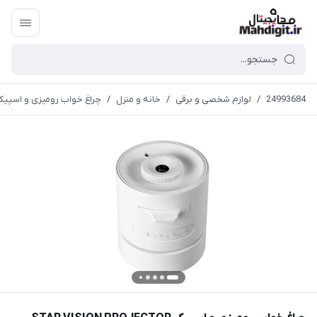
24993684
/
لوازم شخصی و برقی
/
خانه و منزل
/
چراغ خواب رومیزی و اسپیکر STAR VISION PROJECTOR مدل 