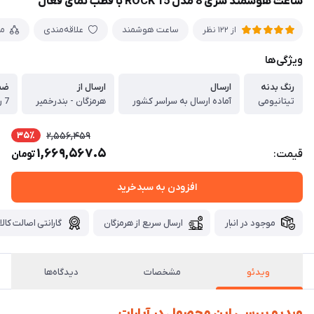
ساعت هوشمند سری 8 مدل ROCK 15 با قطب نمای فعال
ساعت هوشمند
علاقه‌مندی
م
از 122 نظر
ویژگی‌ها
رنگ‌ بدنه
ارسال
ارسال از
ضما
تیتانیومی
آماده ارسال به سراسر کشور
هرمزگان - بندرخمیر
7 روز تعویض در صوت ایراد
35٪
2,556,459
1,669,567.5
قیمت:
تومان
افزودن به سبدخرید
موجود در انبار
ارسال سریع از هرمزگان
گارانتی اصالت کالا
ویدئو
مشخصات
دیدگاه‌ها
ویدیو بررسی این محصول در آپارات