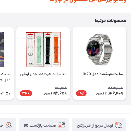
محصولات مرتبط
ساعت هوشمند مدل HK20
بند ساعت هوشمند مدل اوشن
مدل TW28-Ultra
294,984
3,834,684
902.50
196,659
3,146,409
34٪
18٪
تومان
تومان
ضمانت بازگشت کالا
ضم
ارسال سریع از هرمزگان