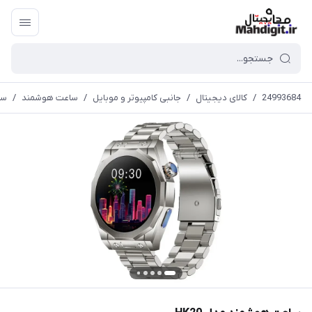
24993684
/
کالای دیجیتال
/
جانبی کامپیوتر و موبایل
/
ساعت هوشمند
/
سا