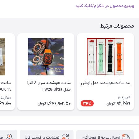
ویدیو محصول در تلگرام/کلیک کنید
محصولات مرتبط
بند ساعت هوشمند مدل اوشن
ساعت هوشمند سری ۸ الترا
مدل TW28-Ultra
ROCK 15 با قطب نما
556,459
294,984
567.50
1,649,902.50
196,659
34٪
تومان
تومان
ضمانت بازگشت کالا
ضم
ارسال سریع از هرمزگان