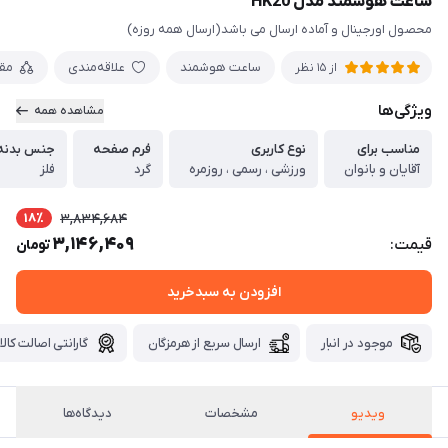
ساعت هوشمند مدل HK20
محصول اورجینال و آماده ارسال می باشد(ارسال همه روزه)
ساعت هوشمند
علاقه‌مندی
مق
از 15 نظر
ویژگی‌ها
مشاهده همه
مناسب برای
نوع کاربری
فرم صفحه
جنس بدنه
آقایان و بانوان
ورزشی ، رسمی ، روزمره
گرد
فلز
18٪
3,834,684
3,146,409
قیمت:
تومان
افزودن به سبدخرید
موجود در انبار
ارسال سریع از هرمزگان
گارانتی اصالت کالا
ویدیو
مشخصات
دیدگاه‌ها