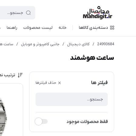
دسته‌بندی کالاها
خانه
لیست محصولات
راهنما
د
24993684
/
کالای دیجیتال
/
جانبی کامپیوتر و موبایل
/
ساعت ه
ساعت هوشمند
ترتیب نم
فیلتر ها
حذف فیلترها
فقط محصولات موجود