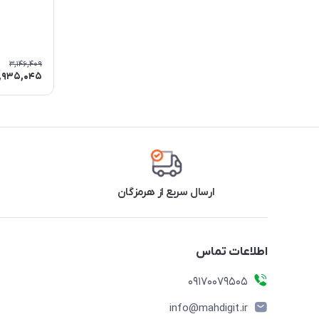
3,146,409
1,935,045
ارسال سریع از هرمزگان
اطلاعات تماس
09170079505
info@mahdigit.ir