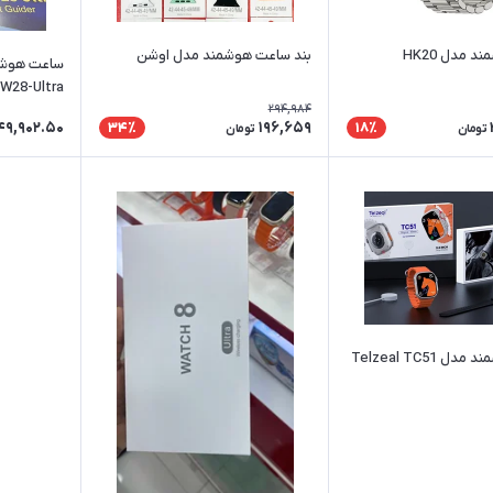
 مدل HK20
بند ساعت هوشمند مدل اوشن
W28-Ultra
294,984
49,902.50
196,659
34٪
18٪
تومان
تومان
Telzeal TC51