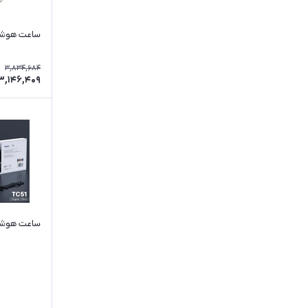
ساعت هوشمند
3,834,684
3,146,409
ساعت هوشمند مدل 