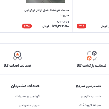
ساعت هوشمند مدل اولترا لوگو اپل
سری 8
2,949,759
1,571,242.50
47٪
39٪
تومان
تومان
ضمانت بازگشت کالا
ضمانت اصالت کالا
دسترسی سریع
خدمات مشتریان
حساب کاربری
قوانین و مقررات
مجله فروشگاه
حریم خصوصی