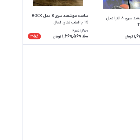
ساعت هوشمند سری 8 مدل ROCK
ساعت هوشمند سری ۸ الترا مدل
15 با قطب نمای فعال
T
2,556,459
1,669,567.50
1,6
35٪
تومان
تومان