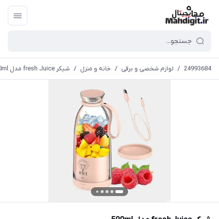
24993684
/
لوازم شخصی و برقی
/
خانه و منزل
/
شیکر fresh Juice مدل 500ml