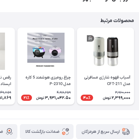
محصولات مرتبط
آسیاب قهوه شارژی مسافرتی
چراغ رومیزی هوشمند 5 کاره
رقص نور
مدل CFT-211
مدل P-2310
ایستاده
949,759
4,916,259
3,960,000
51,869
3,931,042.50
2,399,000
21٪
40٪
تومان
تومان
ضمانت بازگشت کالا
ضم
ارسال سریع از هرمزگان