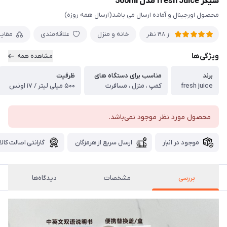
شیکر fresh Juice مدل 500ml
محصول اورجینال و آماده ارسال می باشد(ارسال همه روزه)
خانه و منزل
علاقه‌مندی
مقای
از 198 نظر
ویژگی‌ها
مشاهده همه
برند
مناسب برای دستگاه های
ظرفیت
fresh juice
کمپ ، منزل ، مسافرت
۵۰۰ میلی لیتر / ۱۷ اونس
محصول مورد نظر موجود نمی‌باشد.
موجود در انبار
ارسال سریع از هرمزگان
گارانتی اصالت کالا
بررسی
مشخصات
دیدگاه‌ها