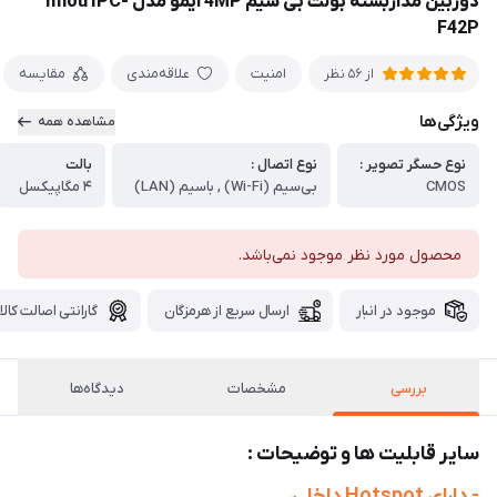
دوربین مداربسته بولت بی سیم 4MP آیمو مدل Imou IPC-
F42P
امنیت
علاقه‌مندی
مقایسه
از 56 نظر
ویژگی‌ها
مشاهده همه
نوع حسگر تصویر :
نوع اتصال :
بالت
CMOS
بی‌سیم (Wi-Fi) , باسیم (LAN)
۴ مگاپیکسل
محصول مورد نظر موجود نمی‌باشد.
موجود در انبار
ارسال سریع از هرمزگان
گارانتی اصالت کالا
بررسی
مشخصات
دیدگاه‌ها
سایر قابلیت ها و توضیحات :
- دارای Hotspot داخلی