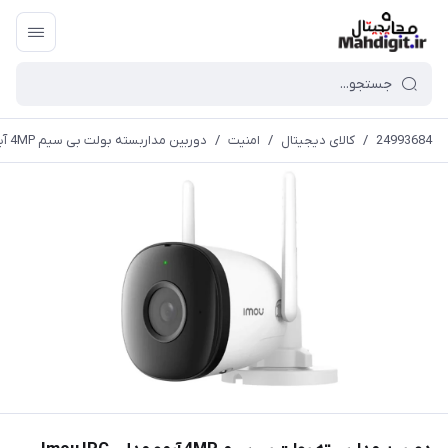
24993684
/
کالای دیجیتال
/
امنیت
/
دوربین مداربسته بولت بی سیم 4MP آیمو مدل Imou IPC-F42P