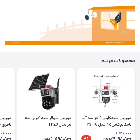
محصولات مرتبط
دوربین سیمکارتی 2 لنز ضد آب
دوربین سولار سیم کارتی سه
8مگاپیکسل 4k مدل Y3-16
لنز مدل TP20
باطری 
076,000
4,560,000
98,800
6,598,800
4,198,800
8٪
تومان
تومان