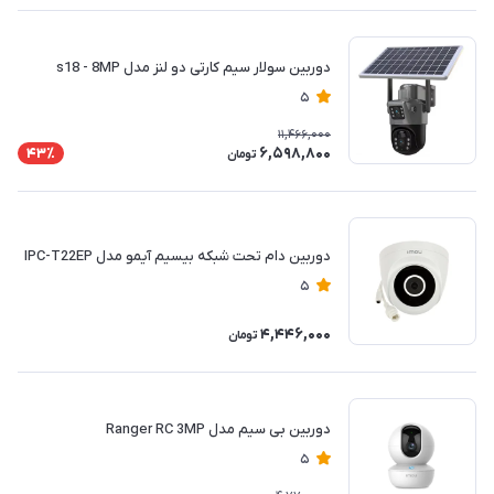
دوربین سولار سیم کارتی دو لنز مدل s18 - 8MP
5
11,466,000
6,598,800
43٪
تومان
دوربین دام تحت شبکه بیسیم آیمو مدل IPC-T22EP
5
4,446,000
تومان
دوربین بی سیم مدل Ranger RC 3MP
5