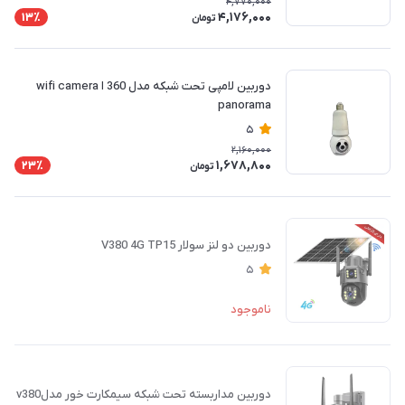
4,770,000
4,176,000
13٪
تومان
دوربین لامپی تحت شبکه مدل 360 ا wifi camera
panorama
5
2,160,000
1,678,800
23٪
تومان
دوربین دو لنز سولار V380 4G TP15
5
ناموجود
دوربین مداربسته تحت شبکه سیمکارت خور مدلv380