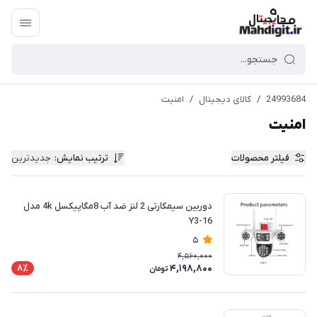
24993684
/
کالای دیجیتال
/
امنیت
امنیت
فیلتر محصولات
ترتیب نمایش
:
جدیدترین
دوربین سیمکارتی 2 لنز ضد آب 8مگاپیکسل 4k مدل
Y3-16
5
4,560,000
4,198,800
8٪
تومان