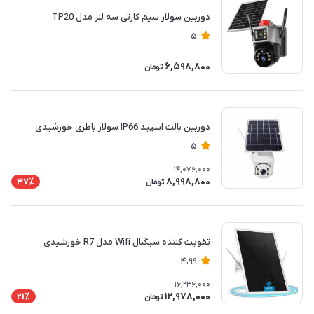
دوربین سولار سیم کارتی سه لنز مدل TP20
5
6,598,800
تومان
دوربین بالت اسپید IP66 سولار باطری خورشیدی
5
14,076,000
8,998,800
37٪
تومان
تقویت کننده سیگنال Wifi مدل R7 خورشیدی
4.99
16,236,000
12,978,000
21٪
تومان