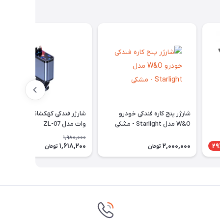
شارژر پنج کاره فندکی خودرو
شارژر فندکی کهکشانی 4کاره 120
W&O مدل Starlight - مشکی
وات مدل ZL-07
1,980,000
1,618,200
2,000,000
19٪
29
تومان
تومان