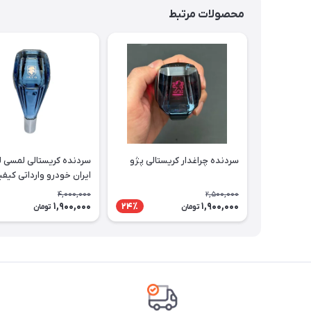
محصولات مرتبط
سردنده چراغدار کریستالی پژو
سردنده کریستالی لمسی ل
ایران خودرو وارداتی کیفی
4,000,000
2,500,000
1,900,000
1,900,000
24٪
تومان
تومان