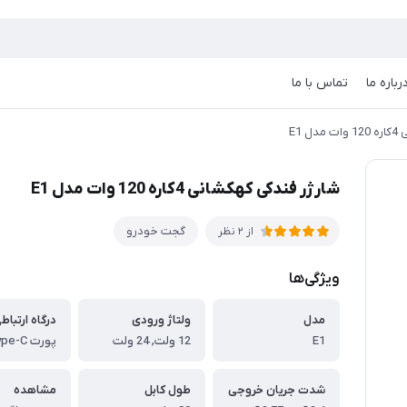
رباره ما
تماس با ما
 E1
شارژر فندکی کهکشانی 4کاره 120 وات مدل E1
گجت خودرو
از 2 نظر
ویژگی‌ها
مدل
ولتاژ ورودی
درگاه ارتباط
E1
12 ولت, 24 ولت
پورت USB, Type-C
شدت جریان خروجی
طول کابل
مشاهده