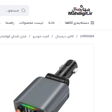
دسته‌بندی کالاها
خانه
لیست محصولات
راهنما
د
24993684
/
کالای دیجیتال
/
گجت خودرو
/
شارژر فندکی کهکشانی 4کاره 120 وات مدل