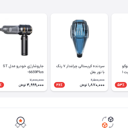
وگو
سردنده کریستالی چراغدار ۷ رنگ
جاروشارژي خودرو مدل ST
ت ۱
با نور بغل
-6659Plus
7,000,000
2,500,000
4,999,000
1,870,000
٪
26٪
53٪
تومان
تومان