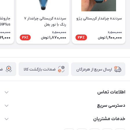
سردنده چراغدار کریستالی پژو
سردنده کریستالی چراغدار ۷
رنگ با نور بغل
59Plus
000,000
2,500,000
2,500,000
99,000
1,870,000
1,900,000
26٪
24٪
تومان
تومان
ضمانت بازگشت کالا
ضم
ارسال سریع از هرمزگان
اطلاعات تماس
09170079505
دسترسی سریع
info@mahdigit.ir
حساب کاربری
خدمات مشتریان
هرمزگان-شهر بندرخمیر-دهستان رودبار
مجله فروشگاه
قوانین و مقررات