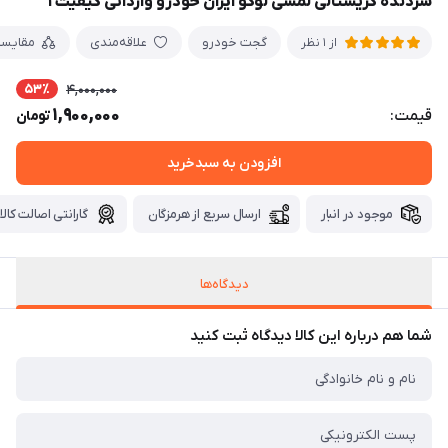
سردنده کریستالی لمسی لوگو ایران خودرو وارداتی کیفیت ۱
گجت خودرو
علاقه‌مندی
مقایس
از 1 نظر
53٪
4,000,000
1,900,000
قیمت:
تومان
افزودن به سبدخرید
موجود در انبار
ارسال سریع از هرمزگان
گارانتی اصالت کالا
دیدگاه‌ها
شما هم درباره این کالا دیدگاه ثبت کنید