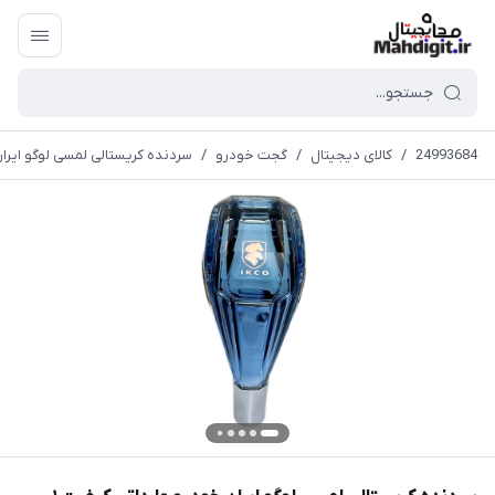
24993684
/
کالای دیجیتال
/
گجت خودرو
/
سردنده کریستالی لمسی لوگو ایران