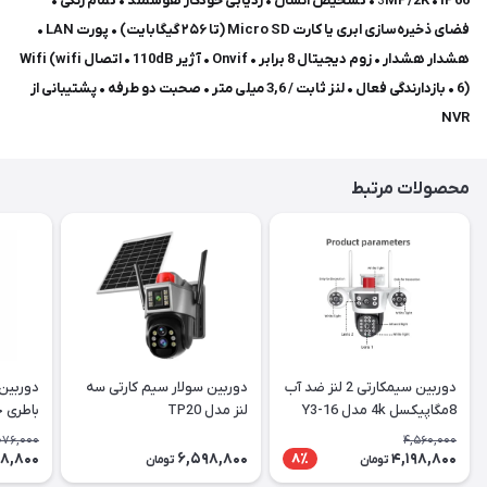
3
MP/2K • IP66 • تشخیص انسان • ردیابی خودکار هوشمند • تمام رنگی •
فضای ذخیره‌سازی ابری یا کارت Micro SD (تا ۲۵۶ گیگابایت) • پورت LAN •
هشدار هشدار • زوم دیجیتال 8 برابر • Onvif • آژیر 110dB • اتصال Wifi (wifi
6) • بازدارندگی فعال • لنز ثابت / 3,6 میلی متر • صحبت دو طرفه • پشتیبانی از
NVR
محصولات مرتبط
دوربین سیمکارتی 2 لنز ضد آب
دوربین سولار سیم کارتی سه
8مگاپیکسل 4k مدل Y3-16
لنز مدل TP20
باطری 
076,000
4,560,000
98,800
6,598,800
4,198,800
8٪
تومان
تومان