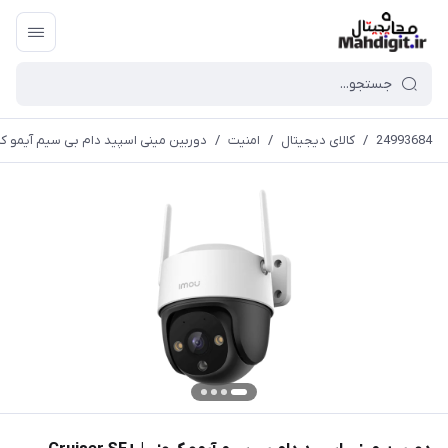
24993684
/
کالای دیجیتال
/
امنیت
/
دوربین مینی اسپید دام بی سیم آیمو کروزر |  SE+ (IPC-K7CP-3H1WE