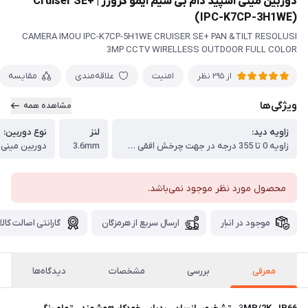
دوربین مینی اسپید دام بی سیم آیمو کروزر | Cruiser SE+
(IPC-K7CP-3H1WE)
CAMERA IMOU IPC-K7CP-5H1WE CRUISER SE+ PAN &TILT RESOLUSI
3MP CCTV WIRELLESS OUTDOOR FULL COLOR
امنیت
علاقه‌مندی
مقایسه
از 295 نظر
ویژگی‌ها
مشاهده همه
زاویه دید:
لنز
نوع دوربین:
زاویه 0 تا 355 درجه در جهت چرخش افقی و 0 درجه تا 90 درجه به صورت زاویه دار عمودی
3.6mm
دوربین مینی 
محصول مورد نظر موجود نمی‌باشد.
موجود در انبار
ارسال سریع از هرمزگان
گارانتی اصالت کالا
معرفی
بررسی
مشخصات
دیدگاه‌ها