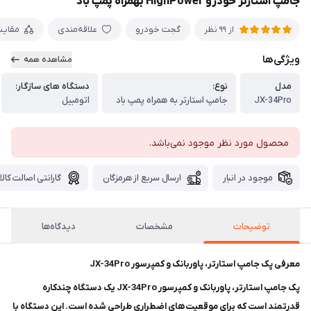
جامپ استارتر خودرو HighPower بهمراه پمپ باد
گجت خودرو
علاقه‌مندی
مقای
از 99 نظر
ویژگی‌ها
مشاهده همه
مدل
نوع:
دستگاه های سازگار:
JX-34Pro
جامپ استارتر به همراه پمپ باد
اتومبیل
محصول مورد نظر موجود نمی‌باشد.
موجود در انبار
ارسال سریع از هرمزگان
گارانتی اصالت کالا
توضیحات
مشخصات
دیدگاه‌ها
معرفی پک جامپ استارتر، پاوربانک و کمپرسور JX-34Pro
پک جامپ استارتر، پاوربانک و کمپرسور JX-34Pro یک دستگاه چندکاره
قدرتمند است که برای موقعیت‌های اضطراری طراحی شده است. این دستگاه با