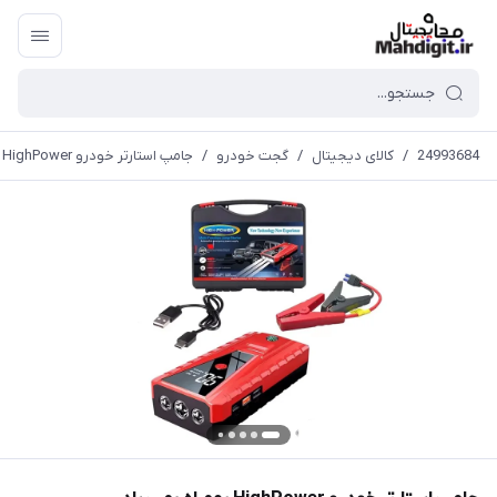
24993684
/
کالای دیجیتال
/
گجت خودرو
/
جامپ استارتر خودرو HighPower بهمراه پمپ باد