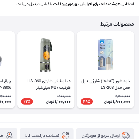
انتخابی هوشمندانه برای افزایش بهره‌وری و لذت باغبانی تبدیل می‌کند.
محصولات مرتبط
خود شور (آفتابه!) شارژی قابل
مخلوط کن شارژی HS-860
چراغ ا
حمل مدل LS-208
ظرفیت ۴۵۰ میلی‌لیتر
متری
,560,000
1,400,000
2,500,000
50,000
1,100,000
1,800,000
22٪
28٪
تومان
تومان
ضمانت بازگشت کالا
ضم
ارسال سریع از هرمزگان