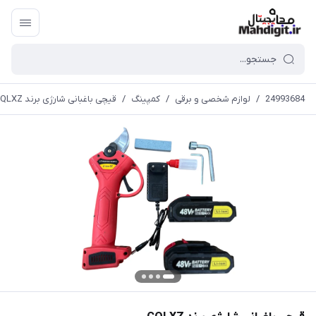
24993684
/
لوازم شخصی و برقی
/
کمپینگ
/
قیچی باغبانی شارژی برند CQLXZ