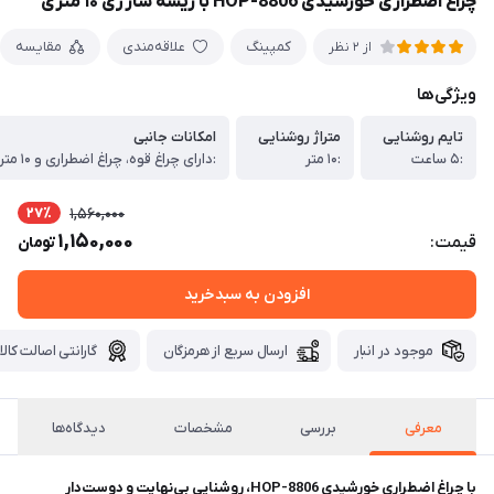
چراغ اضطراری خورشیدی HOP-8806 با ریسه شارژی ۱۰ متری
کمپینگ
علاقه‌مندی
مقایسه
از 2 نظر
ویژگی‌ها
تایم روشنایی
متراژ روشنایی
امکانات جانبی
:۵ ساعت
:۱۰ متر
27٪
1,560,000
1,150,000
قیمت:
تومان
افزودن به سبدخرید
موجود در انبار
ارسال سریع از هرمزگان
گارانتی اصالت کالا
معرفی
بررسی
مشخصات
دیدگاه‌ها
با چراغ اضطراری خورشیدی HOP-8806، روشنایی بی‌نهایت و دوست‌دار