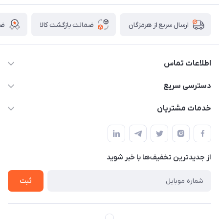
ضمانت بازگشت کالا
ضم
ارسال سریع از هرمزگان
اطلاعات تماس
09170079505
دسترسی سریع
info@mahdigit.ir
حساب کاربری
خدمات مشتریان
هرمزگان-شهر بندرخمیر-دهستان رودبار
مجله فروشگاه
قوانین و مقررات
لیست محصولات
حریم خصوصی
درباره ما
از جدید‌ترین تخفیف‌ها با‌ خبر شوید
راهنما
تماس با ما
ثبت