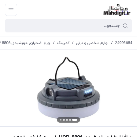
24993684
/
لوازم شخصی و برقی
/
کمپینگ
/
چراغ اضطراری خورشیدی HOP-8806 با ریسه شارژی ۱۰ متری