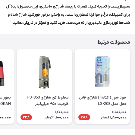
محیط‌زیست را تجربه کنید. همراه با ریسه شارژی ۱۰ متری، این محصول ایده‌آل
برای کمپینگ، باغ و مواقع اضطراری است. به راحتی در نور خورشید شارژ شده و
شب‌ها نورپردازی دلپذیری ارائه می‌دهد. خرید کنید و هرگز در تاریکی نمانید!
محصولات مرتبط
خود شور (آفتابه!) شارژی قابل
مخلوط کن شارژی HS-860
بخور م
حمل مدل LS-208
ظرفیت ۴۵۰ میلی‌لیتر
OOKAH
1,400,000
2,500,000
00,000
1,100,000
1,800,000
22٪
28٪
تومان
تومان