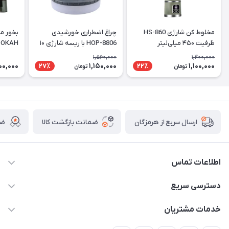
مخلوط کن شارژی HS-860
چراغ اضطراری خورشیدی
بخور م
ظرفیت ۴۵۰ میلی‌لیتر
HOP-8806 با ریسه شارژی ۱۰
OOKAH
متری
1,560,000
1,400,000
00,000
1,150,000
1,100,000
27٪
22٪
تومان
تومان
ضمانت بازگشت کالا
ضم
ارسال سریع از هرمزگان
اطلاعات تماس
09170079505
دسترسی سریع
info@mahdigit.ir
حساب کاربری
خدمات مشتریان
هرمزگان-شهر بندرخمیر-دهستان رودبار
مجله فروشگاه
قوانین و مقررات