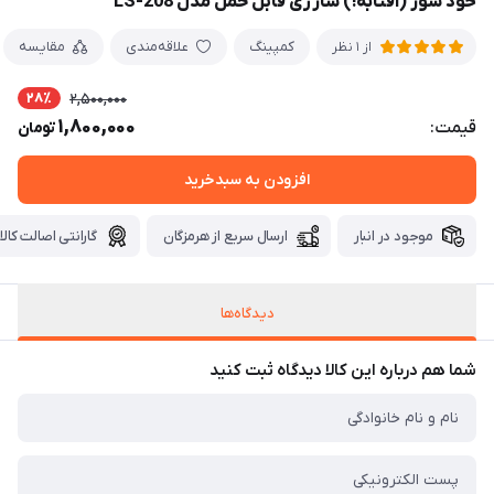
خود شور (آفتابه!) شارژی قابل حمل مدل LS-208
کمپینگ
علاقه‌مندی
مقایسه
از 1 نظر
28٪
2,500,000
1,800,000
قیمت:
تومان
افزودن به سبدخرید
موجود در انبار
ارسال سریع از هرمزگان
گارانتی اصالت کالا
دیدگاه‌ها
شما هم درباره این کالا دیدگاه ثبت کنید