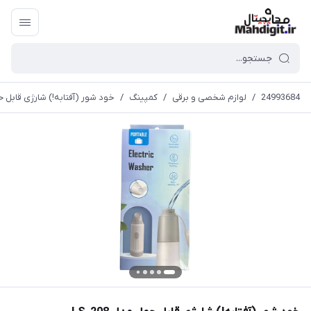
24993684
/
لوازم شخصی و برقی
/
کمپینگ
/
خود شور (آفتابه!) شارژی قابل حمل م