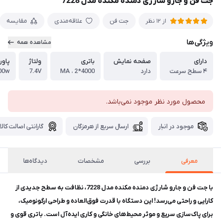
جت فن و جارو شارژی دمنده مکنده مدل 7228
جت فن
علاقه‌مندی
مقایسه
از 12 نظر
ویژگی‌ها
مشاهده همه
دارای
صفحه نمایش
باتری
ولتاژ
پاور
۴ سطح سرعت
دارد
4000*2 ، MA
7.4V
00w
محصول مورد نظر موجود نمی‌باشد.
موجود در انبار
ارسال سریع از هرمزگان
گارانتی اصالت کالا
معرفی
بررسی
مشخصات
دیدگاه‌ها
با جت فن و جارو شارژی دمنده مکنده مدل 7228، نظافت به سطح جدیدی از
کارایی و راحتی می‌رسد! این دستگاه با قدرت فوق‌العاده و طراحی ارگونومیک،
برای پاک‌سازی سریع و موثر محیط‌های خانگی و کاری ایده‌آل است. باتری قوی و