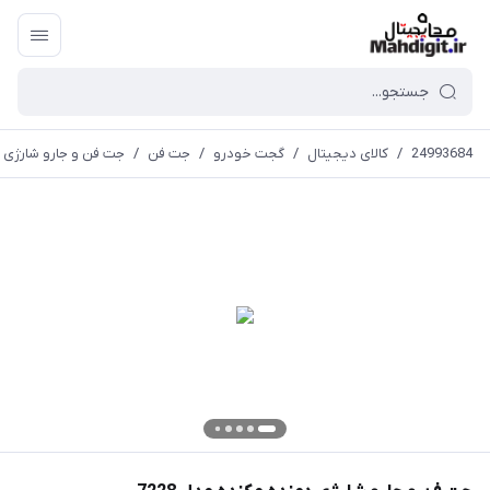
24993684
/
کالای دیجیتال
/
گجت خودرو
/
جت فن
/
جت فن و جارو شارژی دم