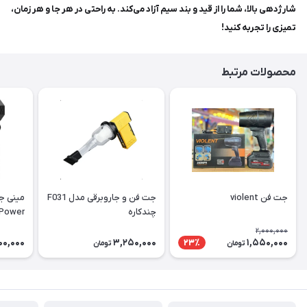
شارژدهی بالا، شما را از قید و بند سیم آزاد می‌کند. به راحتی در هر جا و هر زمان،
تمیزی را تجربه کنید!
محصولات مرتبط
جت فن violent
جت فن و جاروبرقی مدل F031
مینی جت
چندکاره
per Power
2,000,000
00,000
3,250,000
1,550,000
23٪
تومان
تومان