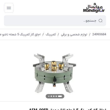
24993684
/
لوازم شخصی و برقی
/
کمپینگ
/
اجاق گاز کمپینگ 5 شعله تاشو مدل AEM-005B