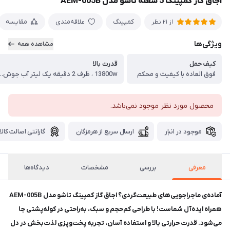
اجاق گاز کمپینگ 5 شعله تاشو مدل AEM-005B
کمپینگ
علاقه‌مندی
مقایسه
از 21 نظر
ویژگی‌ها
مشاهده همه
کیف حمل
قدرت بالا
فوق العاده با کیفیت و محکم
13800w ، ظرف 2 دقیقه یک لیت
محصول مورد نظر موجود نمی‌باشد.
موجود در انبار
ارسال سریع از هرمزگان
گارانتی اصالت کالا
معرفی
بررسی
مشخصات
دیدگاه‌ها
آماده‌ی ماجراجویی‌های طبیعت‌گردی؟ اجاق گاز کمپینگ تاشو مدل AEM-005B
همراه ایده‌آل شماست! با طراحی کم‌حجم و سبک، به‌راحتی در کوله‌پشتی جا
می‌شود. قدرت حرارتی بالا و استفاده آسان، تجربه پخت‌وپزی لذت‌بخش در دل