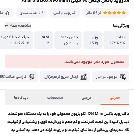
اندروید باکس ایکس 96 مینی ا Android Box X96 Mini
اندروید باکس
علاقه‌مندی
مق
از 166 نظر
ویژگی‌ها
مشاهده همه
ابعاد
وزن
جنس بدنه
RAM
ظرفیت حافظه‌ی دا
82*82*17
150g
پلاستیکی
2
16 گیگابایت
محصول مورد نظر موجود نمی‌باشد.
موجود در انبار
ارسال سریع از هرمزگان
گارانتی اصالت کالا
معرفی
بررسی
مشخصات
دیدگاه‌ها
با اندروید باکس X96 Mini، تلویزیون معمولی خود را به یک دستگاه هوشمند
تبدیل کنید! این گجت قدرتمند و کم‌حجم با پردازنده قوی و پشتیبانی از کیفیت
4K، تجربه‌ای بی‌نظیر از تماشای فیلم‌ها و بازی‌ها ارائه می‌دهد. به آسانی به