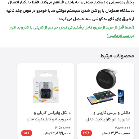
پخش موسیقی و دستیار صوتی را به راحتی فراهم می‌کند. فقط با یکبار اتصال
،دستگاه همزمان با روشن شدن سیستم مولتی مدیا خودرو در عرض چند ثانیه
از طریق وای فای به گوشی شما متصل می گردد.
(لطفا قبل از خرید از طریق کابل پشتیبانی کردن خودرو از کارپلی یا اندروید اتو را
بررسی فرمایید.)
محصولات مرتبط
دانگل وایرلس کارپلی و
دانگل وایرلس کارپلی و
اندروید اتو کارلینکیت مدل
اندروید اتو کارلینکیت مدل
Carlinkit Mini Ultra
Carlinkit Mini Ultra3
3,500,000
3,800,000
2,899,000
3,300,000
18٪
14٪
تومان
تومان