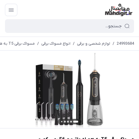
24993684
/
لوازم شخصی و برقی
/
انواع مسواک برقی
/
مسواک برقی T5 به همراه واترجت F6 پمپ کمبو