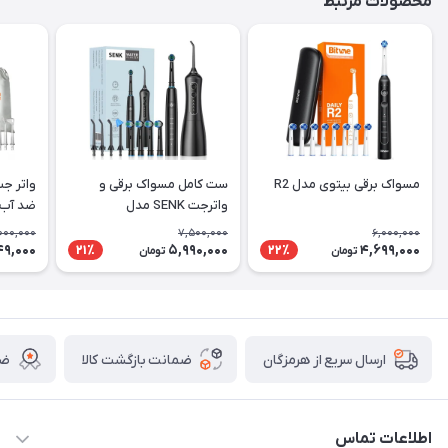
محصولات مرتبط
مسواک برقی بیتوی مدل R2
ست کامل مسواک برقی و
واترجت SENK مدل
ضد آب 
Intelligent 2-in-1
000,000
7,500,000
6,000,000
49,000
5,990,000
4,699,000
21٪
22٪
تومان
تومان
ضمانت بازگشت کالا
ضم
ارسال سریع از هرمزگان
اطلاعات تماس