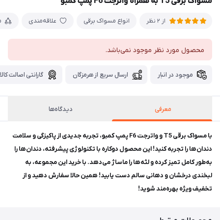
مسواک برقی T5 به همراه واترجت F6 پمپ کمبو
انواع مسواک برقی
علاقه‌مندی
م
از 2 نظر
محصول مورد نظر موجود نمی‌باشد.
موجود در انبار
ارسال سریع از هرمزگان
گارانتی اصالت کالا
معرفی
دیدگاه‌ها
با مسواک برقی T5 و واترجت F6 پمپ کمبو، تجربه جدیدی از پاکیزگی و سلامت
دندان‌ها را تجربه کنید! این محصول دوکاره با تکنولوژی پیشرفته، دندان‌ها را
به‌طور کامل تمیز کرده و لثه‌ها را ماساژ می‌دهد. با خرید این مجموعه، به
لبخندی درخشان و دهانی سالم دست یابید! همین حالا سفارش دهید و از
تخفیف ویژه بهره‌مند شوید!