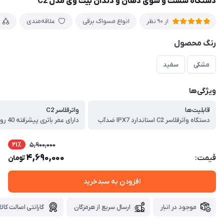
دستگاه شست و شوی دهان و دندان بیت وی مدل C2
انواع مسواک برقی
علاقه‌مندی
از 90 نظر
رنگ محصول
مشکی
سفید
ویژگی‌ها
قابلیت‌ها
واترفلاسر C2
دستگاه واترفلاسر C2 استاندارد IPX7 ضدآب
21٪
5,900,000
4,690,000
قیمت:
تومان
افزودن به سبدخرید
موجود در انبار
ارسال سریع از هرمزگان
گارانتی اصالت کالا