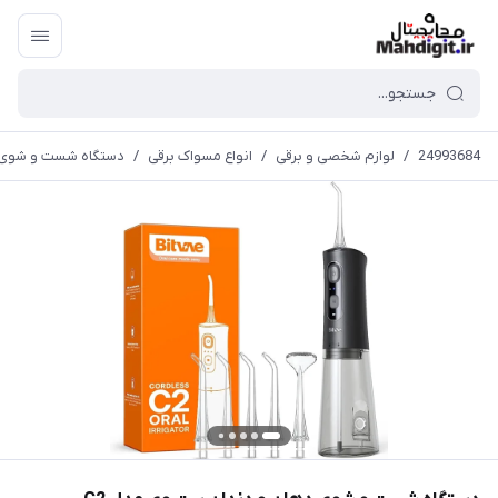
24993684
/
لوازم شخصی و برقی
/
انواع مسواک برقی
/
دستگاه شست و شوی د