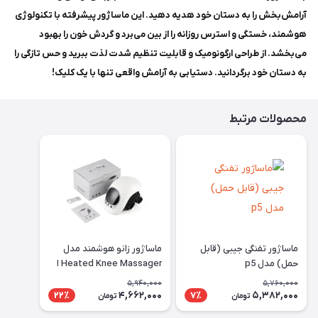
آرامش‌بخش را به دستان خود هدیه دهید. این ماساژور پیشرفته با تکنولوژی
هوشمند، خستگی و استرس روزانه را از بین می‌برد و گردش خون را بهبود
می‌بخشد. از طراحی ارگونومیک و قابلیت تنظیم شدت لذت ببرید و حس تازگی را
به دستان خود برگردانید. دستیابی به آرامش واقعی تنها با یک کلیک!
محصولات مرتبط
ماساژور تفنگی جیبی (قابل
ماساژور زانو هوشمند مدل
حمل) مدل p5
Heated Knee Massager ا
Heated Knee Massager
5,940,000
5,760,000
4,662,000
5,382,000
22٪
7٪
تومان
تومان