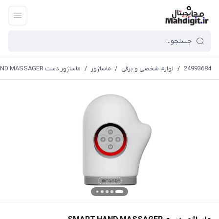
24993684
/
لوازم شخصی و برقی
/
ماساژور
/
ماساژور دست SMART HAND MASSAGER