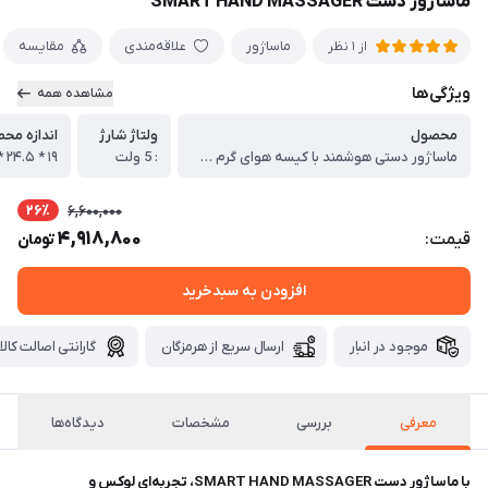
ماساژور دست SMART HAND MASSAGER
ماساژور
علاقه‌مندی
مقایسه
از 1 نظر
ویژگی‌ها
مشاهده همه
محصول
ولتاژ شارژ
اندازه مح
ماساژور دستی هوشمند با کیسه هوای گرم فشرده
: 5 ولت
۱۹ * ۲۴.۵ * ۱۰ سانتی‌متر
26٪
6,600,000
4,918,800
قیمت:
تومان
افزودن به سبدخرید
موجود در انبار
ارسال سریع از هرمزگان
گارانتی اصالت کالا
معرفی
بررسی
مشخصات
دیدگاه‌ها
با ماساژور دست SMART HAND MASSAGER، تجربه‌ای لوکس و