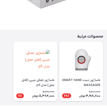
محصولات مرتبط
ماساژور دست SMART HAND
ماساژور تفنگی جیبی (قابل
MASSAGER
حمل) مدل p5
5,760,000
6,600,000
5,382,000
4,918,800
7٪
26٪
تومان
تومان