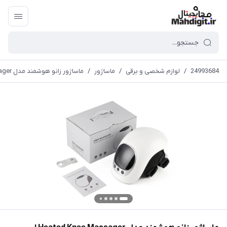
24993684
/
لوازم شخصی و برقی
/
ماساژور
/
ماساژور زانو هوشمند مدل Heated Knee Massager ا Heated Knee Massager