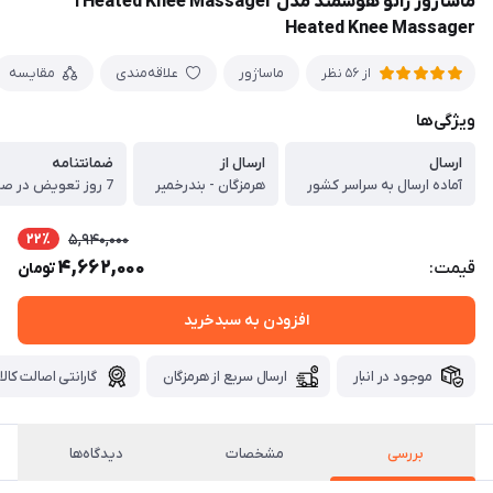
ماساژور زانو هوشمند مدل Heated Knee Massager ا
Heated Knee Massager
ماساژور
علاقه‌مندی
مقایسه
از 56 نظر
ویژگی‌ها
ارسال
ارسال از
ضمانتنامه
آماده ارسال به سراسر کشور
هرمزگان - بندرخمیر
7 روز تعویض در صورت ایراد
22٪
5,940,000
4,662,000
قیمت:
تومان
افزودن به سبدخرید
موجود در انبار
ارسال سریع از هرمزگان
گارانتی اصالت کالا
بررسی
مشخصات
دیدگاه‌ها