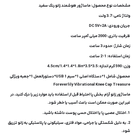
مشخصات نوع محصول: ماساژور هوشمند زانو رنگ سفید
ولتاژ نامی: 3.7 ولت
جریان ورودی: DC 5V=2A
ظرفیت باتری: 2000 میلی آمپر ساعت
زمان شارژ: حدود 3 ساعت
زمان استفاده: 1-2 ساعت
وزن: 590 گرم اندازه: 3.5*3.5*4.5cm/1.4*1.4*1.8in
محصول شامل 1*دستگاه اصلی 1*سیم USB 1*دستورالعمل 1*جعبه ویژگی
Foreverlily Vibrational Knee Cap Treasure
ماساژور زانو آرام بخش پا احتیاط قبل از استفاده باید موارد زیر را درک کنید، در
غیر این صورت ممکن است باعث آسیب یا خطر شود.
1. اختلال عصبی پا یا اختلال حسی پوست داشته باشید.
2. به دلیل شکستگی یا جراحی، مواد فلزی، سیلیکونی یا پلاستیکی به زانو تزریق
شود.