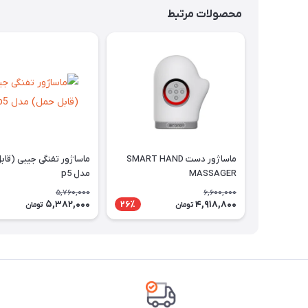
محصولات مرتبط
ماساژور دست SMART HAND
ماساژور تفنگی جیبی (قاب
MASSAGER
مدل p5
5,760,000
6,600,000
5,382,000
4,918,800
26٪
تومان
تومان