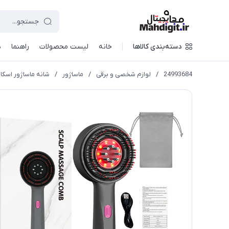
دسته‌بندی کالاها
خانه
لیست محصولات
راهنما
د
24993684
/
لوازم شخصی و برقی
/
ماساژور
/
شانه ماساژور اسکالپ سر