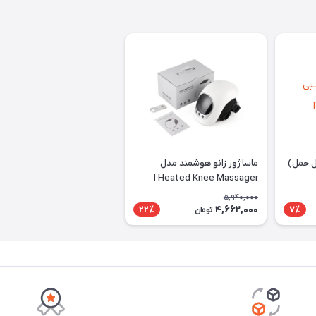
ل حمل)
ماساژور زانو هوشمند مدل
Heated Knee Massager ا
Heated Knee Massager
5,940,000
4,662,000
22٪
7٪
تومان