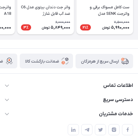
ست کامل مسواک برقی و
واتر جت دندان بیتوی مدل C6
واترجت
واترجت SENK مدل
ضد آب قابل شارژ
A18
Intelligent 2-in-1
6,000,000
7,500,000
00,000
5,849,000
5,990,000
3٪
21٪
تومان
تومان
ضمانت بازگشت کالا
ضم
ارسال سریع از هرمزگان
اطلاعات تماس
09170079505
دسترسی سریع
info@mahdigit.ir
حساب کاربری
خدمات مشتریان
هرمزگان-شهر بندرخمیر-دهستان رودبار
مجله فروشگاه
قوانین و مقررات
لیست محصولات
حریم خصوصی