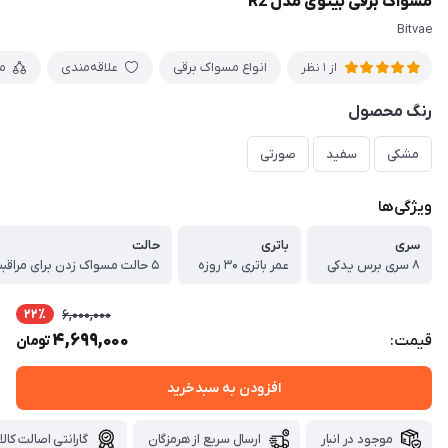
مسواک برقی بیتوی مدل R2
Bitvae
انواع مسواک برقی
علاقه‌مندی
م
از 1 نظر
رنگ محصول
مشکی
سفید
صورتی
ویژگی‌ها
سری
باتری
حالت
۸ سری برس یدکی
عمر باتری ۳۰ روزه
22٪
6,000,000
4,699,000
قیمت:
تومان
افزودن به سبدخرید
موجود در انبار
ارسال سریع از هرمزگان
گارانتی اصالت کالا