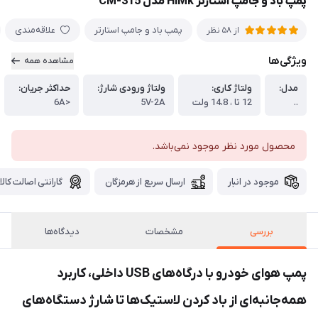
پمپ باد و جامپ استارتر HiMk مدل CM-315
پمپ باد و جامپ استارتر
علاقه‌مندی
از 58 نظر
ویژگی‌ها
مشاهده همه
مدل:
ولتاژ کاری:
ولتاژ ورودی شارژ:
حداکثر جریان:
..
12 تا ، 14.8 ولت
5V-2A
<6A
محصول مورد نظر موجود نمی‌باشد.
موجود در انبار
ارسال سریع از هرمزگان
گارانتی اصالت کالا
بررسی
مشخصات
دیدگاه‌ها
پمپ هوای خودرو با درگاه‌های USB داخلی، کاربرد
همه‌جانبه‌ای از باد کردن لاستیک‌ها تا شارژ دستگاه‌های